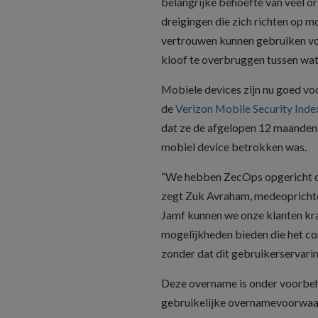
belangrijke behoefte van veel o
dreigingen die zich richten op m
vertrouwen kunnen gebruiken voo
kloof te overbruggen tussen wat
Mobiele devices zijn nu goed vo
de
Verizon Mobile Security Inde
dat ze de afgelopen 12 maanden
mobiel device betrokken was.
“We hebben ZecOps opgericht om 
zegt Zuk Avraham, medeopricht
Jamf kunnen we onze klanten krac
mogelijkheden bieden die het co
zonder dat dit gebruikerservarin
Deze overname is onder voorbeh
gebruikelijke overnamevoorwaard