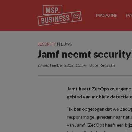
MAGAZINE
EV
SECURITY
NIEUWS
Jamf neemt security
27 september 2022, 11:54
Door Redactie
Jamf heeft ZecOps overgenom
gebied van mobiele detectie 
“Ik ben opgetogen dat we ZecOp
responsmogelijkheden naar het 
van Jamf. “ZecOps heeft een bij