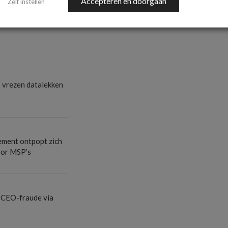
Accepteren en doorgaan
S
Zelf instellen
s vrezen datalekken
ement ontpopt zich
oor MSP’s
 CEO-fraude via