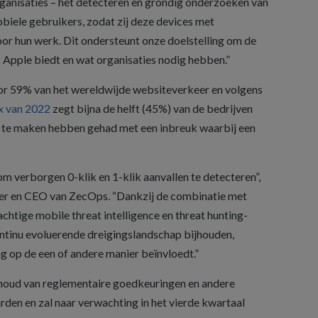
rganisaties – het detecteren en grondig onderzoeken van
obiele gebruikers, zodat zij deze devices met
r hun werk. Dit ondersteunt onze doelstelling om de
 Apple biedt en wat organisaties nodig hebben.”
or 59% van het wereldwijde websiteverkeer en volgens
x van 2022
zegt bijna de helft (45%) van de bedrijven
 te maken hebben gehad met een inbreuk waarbij een
verborgen 0-klik en 1-klik aanvallen te detecteren”,
er en CEO van ZecOps. “Dankzij de combinatie met
htige mobile threat intelligence en threat hunting-
ntinu evoluerende dreigingslandschap bijhouden,
g op de een of andere manier beïnvloedt.”
oud van reglementaire goedkeuringen en andere
en en zal naar verwachting in het vierde kwartaal