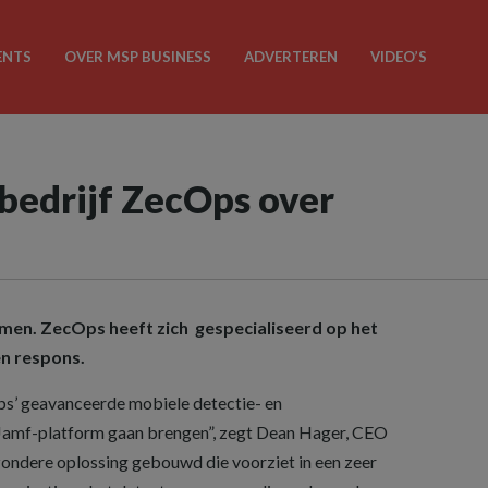
ENTS
OVER MSP BUSINESS
ADVERTEREN
VIDEO’S
bedrijf ZecOps over
en. ZecOps heeft zich gespecialiseerd op het
en respons.
s’ geavanceerde mobiele detectie- en
Jamf-platform gaan brengen”, zegt Dean Hager, CEO
zondere oplossing gebouwd die voorziet in een zeer