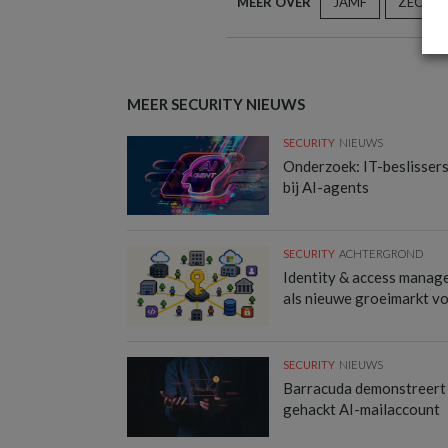
MEER OVER
JAMF
ZECOP
MEER SECURITY NIEUWS
SECURITY
NIEUWS
Onderzoek: IT-beslisser
bij AI-agents
SECURITY
ACHTERGROND
Identity & access manag
als nieuwe groeimarkt v
SECURITY
NIEUWS
Barracuda demonstreert
gehackt AI-mailaccount