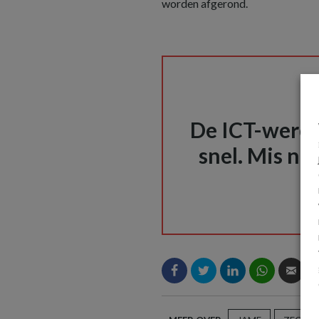
worden afgerond.
De ICT-wereld
snel. Mis nie