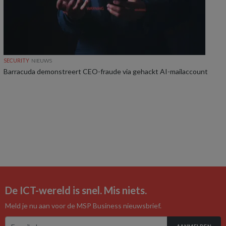
SECURITY
NIEUWS
Barracuda demonstreert CEO-fraude via gehackt AI-mailaccount
De ICT-wereld is snel. Mis niets.
Meld je nu aan voor de MSP Business nieuwsbrief.