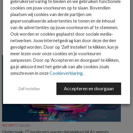
gebruikerservaring te bieden en we gebruiken functionele
cookies om jouw voorkeuren op te slaan. Bovendien
plaatsen wij cookies van derde partijen om
MEER OVER
CHATGPT
KASPERSKY
gepersonaliseerde advertenties te tonen en de inhoud
van de advertenties op jouw voorkeuren af te stemmen.
Ook worden er cookies geplaatst door sociale media-
netwerken. Jouw internetgedrag kan door deze derden
MEER SECURITY NIEUWS
gevolgd worden. Door op 'Zelf instellen' te klikken, kun je
meer lezen over onze cookies en je voorkeuren
aanpassen. Door op 'Accepteren en doorgaan' te klikken,
ga je akkoord met het gebruik van alle cookies zoals
omschreven in onze
Cookieverklaring
.
Accepteren en doorgaan
Zelf instellen
SECURITY
NIEUWS
Onderzoek: IT-beslissers vrezen datalekken bij AI-agents