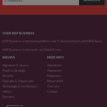
AANMELDEN
OVER MSP BUSINESS
MSP Business is het kennisplatform voor IT-dienstverleners met MKB-focus.
MSP Business is een merk van
DutchIT.com
.
NIEUWS
MEER INFO
Algemeen IT nieuws
Adverteren
Markt & Strategie
Abonneren
Security
Magazines
Operatie & Organisatie
Nieuwsbrief
Technologie & Architectuur
Over ons
Video’s
Contact
Dossiers