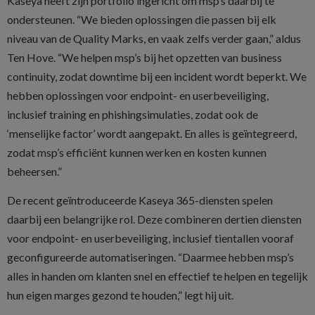
Kaseya heeft zijn portfolio ingericht om msp’s daarbij te
ondersteunen. “We bieden oplossingen die passen bij elk
niveau van de Quality Marks, en vaak zelfs verder gaan,” aldus
Ten Hove. “We helpen msp’s bij het opzetten van business
continuity, zodat downtime bij een incident wordt beperkt. We
hebben oplossingen voor endpoint- en userbeveiliging,
inclusief training en phishingsimulaties, zodat ook de
‘menselijke factor’ wordt aangepakt. En alles is geïntegreerd,
zodat msp’s efficiënt kunnen werken en kosten kunnen
beheersen.”
De recent geïntroduceerde Kaseya 365-diensten spelen
daarbij een belangrijke rol. Deze combineren dertien diensten
voor endpoint- en userbeveiliging, inclusief tientallen vooraf
geconfigureerde automatiseringen. “Daarmee hebben msp’s
alles in handen om klanten snel en effectief te helpen en tegelijk
hun eigen marges gezond te houden,” legt hij uit.