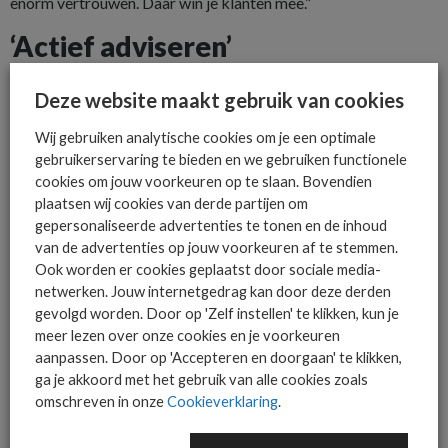
enorm vertrouwen. Daar win je klanten mee.”
‘Actief adviseren’
Ten Hove benadrukt dat het voor msp’s niet voldoende is om
Deze website maakt gebruik van cookies
alleen diensten ‘op de plank te hebben liggen’. Ze moeten
proactief het gesprek aangaan met hun klanten. “Veel mkb’ers
Wij gebruiken analytische cookies om je een optimale
gebruikerservaring te bieden en we gebruiken functionele
denken dat een antiviruspakket en een back-up voldoende zijn.
cookies om jouw voorkeuren op te slaan. Bovendien
Maar ze hebben geen idee welke eisen hun klanten straks aan
plaatsen wij cookies van derde partijen om
hen stellen. Het is aan jou als msp om hen die bewustwording
gepersonaliseerde advertenties te tonen en de inhoud
bij te brengen. Doe een digitale APK bij je klanten. Bespreek
van de advertenties op jouw voorkeuren af te stemmen.
Ook worden er cookies geplaatst door sociale media-
wat ze goed doen en waar nog gaten zitten. Daarmee help je
netwerken. Jouw internetgedrag kan door deze derden
niet alleen je klant, je laat ook zien dat je een partner bent die
gevolgd worden. Door op 'Zelf instellen' te klikken, kun je
meedenkt en vooruitkijkt.”
meer lezen over onze cookies en je voorkeuren
aanpassen. Door op 'Accepteren en doorgaan' te klikken,
Dat het mkb steeds vaker kiest voor een msp, blijkt ook uit
ga je akkoord met het gebruik van alle cookies zoals
recente onderzoeken. “Ongeveer 85 procent van de mkb-
omschreven in onze
Cookieverklaring
.
bedrijven heeft al een deel van hun IT uitbesteed of is dat van