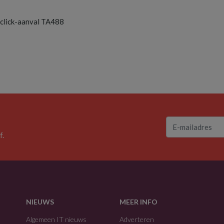
-click-aanval TA488
f.
NIEUWS
MEER INFO
Algemeen IT nieuws
Adverteren