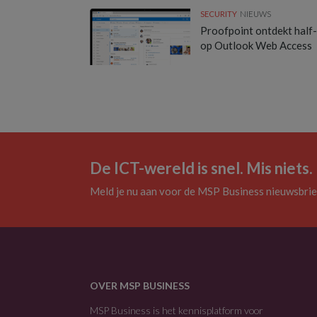
SECURITY
NIEUWS
Proofpoint ontdekt half
op Outlook Web Access
De ICT-wereld is snel. Mis niets.
Meld je nu aan voor de MSP Business nieuwsbrie
OVER MSP BUSINESS
MSP Business is het kennisplatform voor