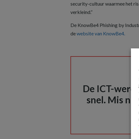
security-cultuur waarmee het ris
verkleind.”
De KnowBe4 Phishing by Industr
de
website van KnowBe4.
De ICT-wereld
snel. Mis nie