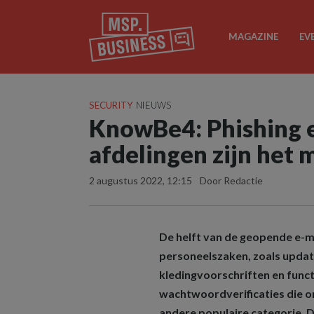
MAGAZINE
EV
SECURITY
NIEUWS
KnowBe4: Phishing e
afdelingen zijn het 
2 augustus 2022, 12:15
Door Redactie
De helft van de geopende e-m
personeelszaken, zoals update
kledingvoorschriften en func
wachtwoordverificaties die o
andere populaire categorie. D