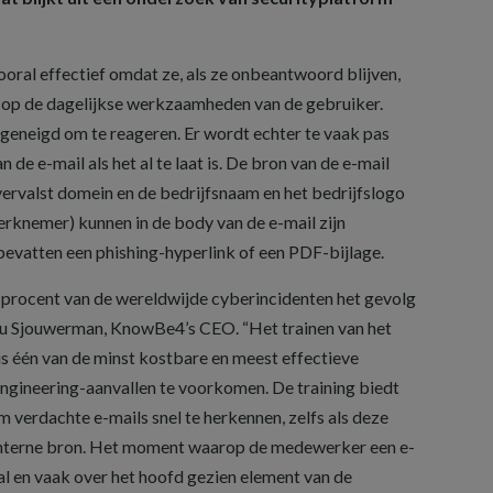
vooral effectief omdat ze, als ze onbeantwoord blijven,
n op de dagelijkse werkzaamheden van de gebruiker.
geneigd om te reageren. Er wordt echter te vaak pas
 de e-mail als het al te laat is. De bron van de e-mail
rvalst domein en de bedrijfsnaam en het bedrijfslogo
erknemer) kunnen in de body van de e-mail zijn
vatten een phishing-hyperlink of een PDF-bijlage.
 procent van de wereldwijde cyberincidenten het gevolg
 Stu Sjouwerman, KnowBe4’s CEO. “Het trainen van het
is één van de minst kostbare en meest effectieve
gineering-aanvallen te voorkomen. De training biedt
verdachte e-mails snel te herkennen, zelfs als deze
n interne bron. Het moment waarop de medewerker een e-
ciaal en vaak over het hoofd gezien element van de