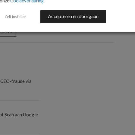
onze
Cookieverklaring
.
Accepteren en doorgaan
Zelf instellen
ISHING
 CEO-fraude via
at Scan aan Google