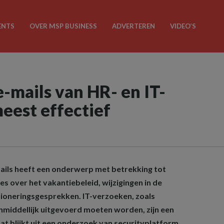
ENTS
OVER MSP BUSINESS
ADVERTEREN
VIDEO’S
-mails van HR- en IT-
meest effectief
ails heeft een onderwerp met betrekking tot
s over het vakantiebeleid, wijzigingen in de
tioneringsgesprekken. IT-verzoeken, zoals
nmiddellijk uitgevoerd moeten worden, zijn een
at blijkt uit een onderzoek van securityplatform