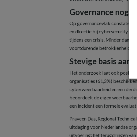
Governance nog o
Op governancevlak constateert 
en directie bij cybersecurity bij
tijdens een crisis. Minder dan éé
voortdurende betrokkenheid van
Stevige basis aan
Het onderzoek laat ook positiev
organisaties (61,3%) beschikken
cyberweerbaarheid en een derde i
beoordeelt de eigen weerbaarhei
een incident een formele evaluati
Praveen Das, Regional Technical
uitdaging voor Nederlandse organ
uitvoering: het terugdringen va