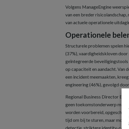
Volgens ManageEngine weerspieg
van een breder risicolandschap
van actuele operationele uitdagi
Operationele bele
Structurele problemen spelen hie
(37%), vaardigheidskloven door 
geïntegreerde beveiligingstool
op capaciteit en aandacht. Van d
een incident meemaakten, kreeg b
engineering (46%), gevolgd doo
Regional Business Director Bene
geen toekomstonderwerp meer is
worden voorbereid, opgeschaald
tijd om bij te sturen, maar moet
detectie, striktere identity-co