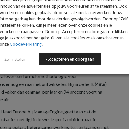
inhoud van de advertenties op jouw voorkeuren af te stemmen. Ook
verwegend reactief
worden er cookies geplaatst door sociale media-netwerken. Jouw
internetgedrag kan door deze derden gevolgd worden. Door op 'Zelf
het onderzoek dat de betrokkenheid van bestuurders
instellen' te klikken, kun je meer lezen over onze cookies en je
 bijna de helft van de organisaties (49,5%) pas toeneemt
voorkeuren aanpassen. Door op 'Accepteren en doorgaan' te klikken,
n op de vijf organisaties (19%) meldt structurele en
ga je akkoord met het gebruik van alle cookies zoals omschreven in
onze
Cookieverklaring
.
 het leiderschap.
wezig
Accepteren en doorgaan
Zelf instellen
e ontwikkelingen zien. Meer dan zes op de tien
 al over een formele methodologie voor
s er nog een aan het ontwikkelen. Bijna de helft (48%)
d vaker dan eenmaal per jaar en 94 procent voert na
e uit.
 Head Europe bij ManageEngine, geeft aan dat de
isaties niet ligt in bewustzijn of ambitie, maar in
n complexiteit, betere samenwerking tussen teams en het