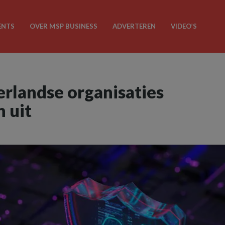
ENTS
OVER MSP BUSINESS
ADVERTEREN
VIDEO’S
rlandse organisaties
n uit