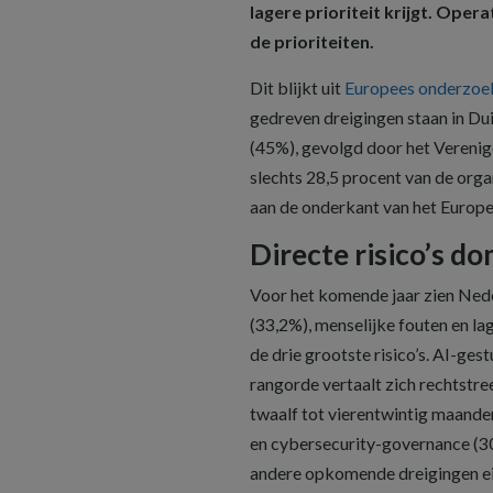
lagere prioriteit krijgt. Ope
de prioriteiten.
Dit blijkt uit
Europees onderzoe
gedreven dreigingen staan in Dui
(45%), gevolgd door het Verenig
slechts 28,5 procent van de org
aan de onderkant van het Europe
Directe risico’s d
Voor het komende jaar zien Ned
(33,2%), menselijke fouten en la
de drie grootste risico’s. AI-ges
rangorde vertaalt zich rechtstr
twaalf tot vierentwintig maande
en cybersecurity-governance (3
andere opkomende dreigingen eind