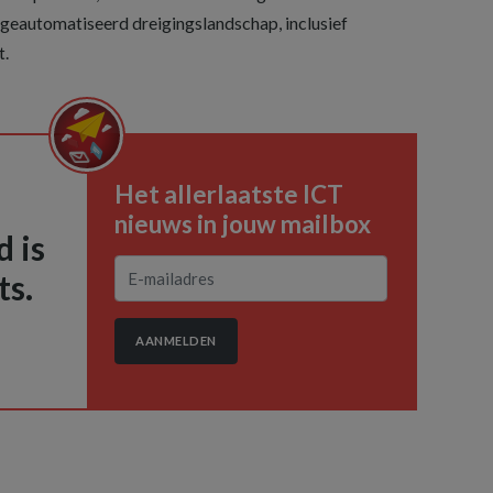
 geautomatiseerd dreigingslandschap, inclusief
t.
Het allerlaatste ICT
nieuws in jouw mailbox
 is
ts.
AANMELDEN