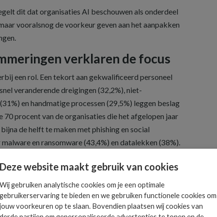
elt dit dat organisaties AI beschouwen als onderdeel
, maar vooralsnog de voorkeur geven aan het aanpakken
ngen.
mmeringen verklaren de focus
rbij een rol. Een tekort aan gekwalificeerd personeel
snel veranderende dreigingen (32,2%), niet-
s (31%) en handmatige processen (29,5%) leggen beslag
e 70 procent van de organisaties die het afgelopen jaar
ijna de helft te maken met phishing en social
r malware en ransomware (43,4%) en datalekken (38%).
lux Sabarishwaran Jay van ManageEngine stelt dat AI
Deze website maakt gebruik van cookies
, maar nu al de manier verandert waarop aanvallen
Wij gebruiken analytische cookies om je een optimale
 en aangepast. Organisaties hebben volgens Jay nog
gebruikerservaring te bieden en we gebruiken functionele cookies om
en daarvoor inzetten op meer zichtbaarheid, snellere
jouw voorkeuren op te slaan. Bovendien plaatsen wij cookies van
ntrols en betere voorbereiding op opkomende dreigingen.
derde partijen om gepersonaliseerde advertenties te tonen en de