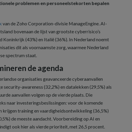
rationele problemen en personeelstekorten bepalen
k
van de Zoho Corporation-divisie ManageEngine. AI-
tsland bovenaan de lijst van grootste cyberrisico’s
d Koninkrijk (43%) en Italië (36%). In Nederland noemt
anisaties dit als voornaamste zorg, waarmee Nederland
se spectrum staat.
omineren de agenda
erlandse organisaties geavanceerde cyberaanvallen
ge security-awareness (32,2%) en datalekken (29,5%) als
tuurde aanvallen volgen op de vierde plaats. Die
eeks naar investeringsbeslissingen: voor de komende
n krijgen training en vaardigheidsontwikkeling (36,5%)
0,5%) de meeste aandacht. Voorbereiding op AI en
igt ook hier als vierde prioriteit, met 26,5 procent.