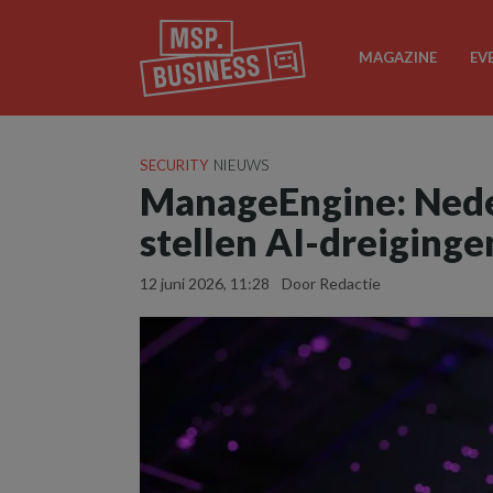
MAGAZINE
EV
SECURITY
NIEUWS
ManageEngine: Nede
stellen AI-dreiginge
12 juni 2026, 11:28
Door Redactie