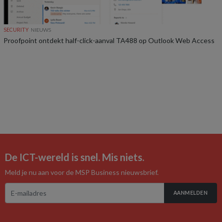
SECURITY
NIEUWS
Proofpoint ontdekt half-click-aanval TA488 op Outlook Web Access
De ICT-wereld is snel. Mis niets.
Meld je nu aan voor de MSP Business nieuwsbrief.
AANMELDEN