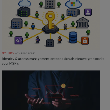
SECURITY
ACHTERGROND
Identity & access management ontpopt zich als nieuwe groeimarkt
voor MSP’s