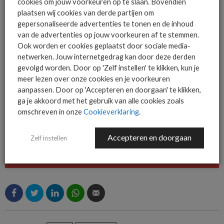
cookies om jouw voorkeuren op te slaan. Bovendien
plaatsen wij cookies van derde partijen om
gepersonaliseerde advertenties te tonen en de inhoud
De ICT-wereld is snel. Mis
van de advertenties op jouw voorkeuren af te stemmen.
niets.
Ook worden er cookies geplaatst door sociale media-
netwerken. Jouw internetgedrag kan door deze derden
gevolgd worden. Door op 'Zelf instellen' te klikken, kun je
meer lezen over onze cookies en je voorkeuren
Het allerlaatste ICT nieuws in jouw
aanpassen. Door op 'Accepteren en doorgaan' te klikken,
mailbox
ga je akkoord met het gebruik van alle cookies zoals
omschreven in onze
Cookieverklaring
.
Accepteren en doorgaan
Zelf instellen
AANMELDEN