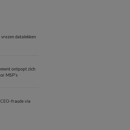
s vrezen datalekken
ement ontpopt zich
oor MSP’s
 CEO-fraude via