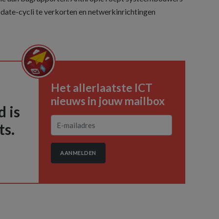
ate-cycli te verkorten en netwerkinrichtingen
Het allerlaatste ICT
nieuws in jouw mailbox
 is
ts.
AANMELDEN