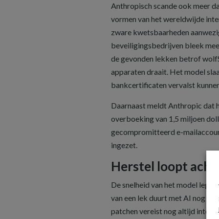
Anthropisch scande ook meer da
vormen van het wereldwijde inte
zware kwetsbaarheden aanwezig 
beveiligingsbedrijven bleek mee
de gevonden lekken betrof wolfS
apparaten draait. Het model sl
bankcertificaten vervalst kunne
Daarnaast meldt Anthropic dat 
overboeking van 1,5 miljoen doll
gecompromitteerd e-mailaccoun
ingezet.
Herstel loopt acht
De snelheid van het model legt e
van een lek duurt met AI nog sle
patchen vereist nog altijd inte