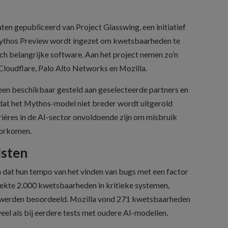
aten gepubliceerd van Project Glasswing, een initiatief
Mythos Preview wordt ingezet om kwetsbaarheden te
h belangrijke software. Aan het project nemen zo’n
 Cloudflare, Palo Alto Networks en Mozilla.
en beschikbaar gesteld aan geselecteerde partners en
dat het Mythos-model niet breder wordt uitgerold
rières in de AI-sector onvoldoende zijn om misbruik
oorkomen.
dsten
dat hun tempo van het vinden van bugs met een factor
tdekte 2.000 kwetsbaarheden in kritieke systemen,
k werden beoordeeld. Mozilla vond 271 kwetsbaarheden
veel als bij eerdere tests met oudere AI-modellen.