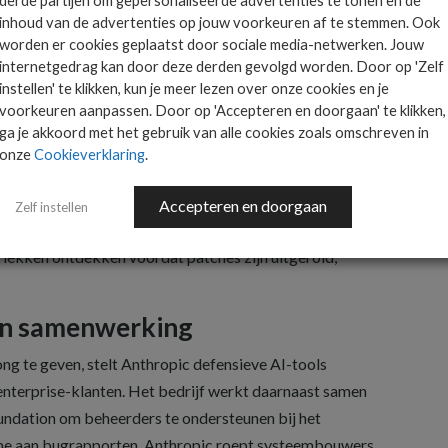
derde partijen om gepersonaliseerde advertenties te tonen en de
ten.
inhoud van de advertenties op jouw voorkeuren af te stemmen. Ook
worden er cookies geplaatst door sociale media-netwerken. Jouw
ders van opensourceprojecten zijn overspoeld door AI-
internetgedrag kan door deze derden gevolgd worden. Door op 'Zelf
ij het bedrijf hebben aangedrongen op een lager
instellen' te klikken, kun je meer lezen over onze cookies en je
teit om patches te ontwikkelen ontbreekt.
voorkeuren aanpassen. Door op 'Accepteren en doorgaan' te klikken,
ga je akkoord met het gebruik van alle cookies zoals omschreven in
 een disclosure-periode van 90 dagen: een gevonden
onze
Cookieverklaring
.
ar gemaakt als er een patch beschikbaar is, zodat
en van bekende lekken. Het leeuwendeel van de
Accepteren en doorgaan
Zelf instellen
eden is daardoor nog niet publiek. Als aanvallers met
 lekken ontdekken voordat patches zijn uitgerold,
en samenwerking
g te geven, stelt Anthropic defensieve AI-tools
nterprise-klanten. Het bedrijf werkt daarnaast samen
undation om beheerders te ondersteunen bij het
me aan bugrapporten. Anthropic roept systeembouwers