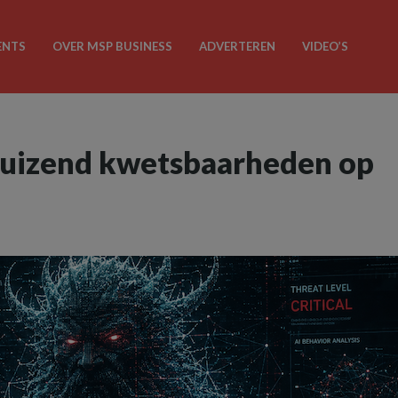
ENTS
OVER MSP BUSINESS
ADVERTEREN
VIDEO’S
duizend kwetsbaarheden op