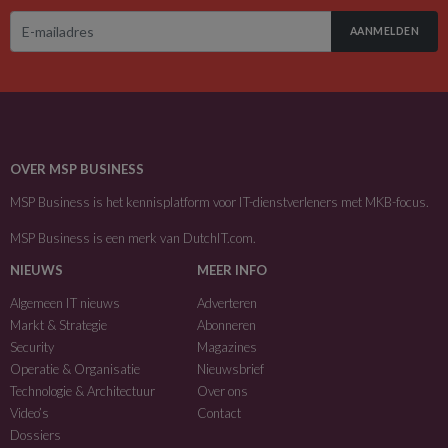
AANMELDEN
OVER MSP BUSINESS
MSP Business is het kennisplatform voor IT-dienstverleners met MKB-focus.
MSP Business is een merk van
DutchIT.com
.
NIEUWS
MEER INFO
Algemeen IT nieuws
Adverteren
Markt & Strategie
Abonneren
Security
Magazines
Operatie & Organisatie
Nieuwsbrief
Technologie & Architectuur
Over ons
Video’s
Contact
Dossiers