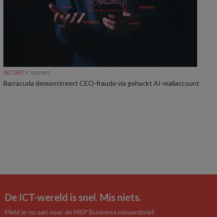
SECURITY
NIEUWS
Barracuda demonstreert CEO-fraude via gehackt AI-mailaccount
De ICT-wereld is snel. Mis niets.
Meld je nu aan voor de MSP Business nieuwsbrief.