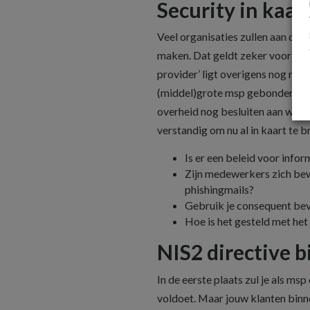
Security in kaar
Veel organisaties zullen aan de
maken. Dat geldt zeker voor mana
provider’ ligt overigens nog niet
(middel)grote msp gebonden gaat 
overheid nog besluiten aan welke
verstandig om nu al in kaart te 
Is er een beleid voor info
Zijn medewerkers zich bewu
phishingmails?
Gebruik je consequent bev
Hoe is het gesteld met he
NIS2 directive b
In de eerste plaats zul je als ms
voldoet. Maar jouw klanten binn