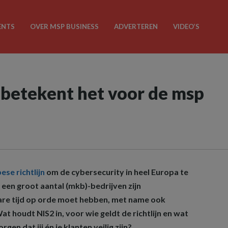
ENTS
OVER MSP BUSINESS
ADVERTEREN
VIDEO’S
 betekent het voor de msp
ese richtlijn
om de cybersecurity in heel Europa te
een groot aantal (mkb)-bedrijven zijn
are tijd op orde moet hebben, met name ook
t houdt NIS2 in, voor wie geldt de richtlijn en wat
gen dat jij én je klanten veilig zijn?