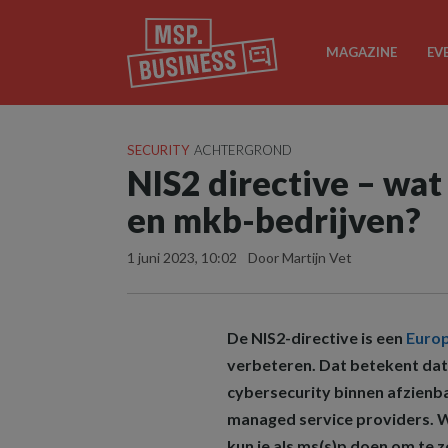
MAGAZINE
EV
SECURITY
ACHTERGROND
NIS2 directive – wat
en mkb-bedrijven?
1 juni 2023, 10:02
Door Martijn Vet
De NIS2-directive is een
Europ
verbeteren. Dat betekent dat 
cybersecurity binnen afzienb
managed service providers. Wa
kun je als ms(s)p doen om te zor