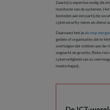
Daarbij is expertise nodig die or
monitoren van de systemen. Het za
besteden aan een partij die secu
cybersecurity-taken als dienst a
Daarnaast heb je
als msp een go
gelden of organisaties die te klei
overtuigen dat voldoen aan de rich
ongeacht de grootte, flinke risic
cyberveiligheid van zo veel mogel
maatschappij.
De ICT-wereld