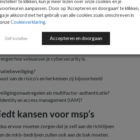
t brengen
instellen' te klikken, kun je meer lezen over onze cookies en je
voorkeuren aanpassen. Door op 'Accepteren en doorgaan' te klikken,
ga je akkoord met het gebruik van alle cookies zoals omschreven in
 bak moeten om hun cybersecurity volwassen te
onze
Cookieverklaring
.
ged service providers. De exacte definitie van ‘service
 vast, maar we kunnen ervan uitgaan dat je als
Accepteren en doorgaan
Zelf instellen
zijn aan de richtlijn. En ook al moet de Nederlandse
 eisen een bedrijf precies moet voldoen, het is
brengen hoe volwassen je cybersecurity is.
rmatiebeveiliging?
st van de risico’s en herkennen zij bijvoorbeeld
eiligingsmaatregelen als multifactor-authenticatie?
t identity en access management (IAM)?
iedt kansen voor msp’s
p dus ervoor moeten zorgen dat je zelf aan de richtlijnen
en de mkb-bedrijven zullen ook aan de bak moeten.