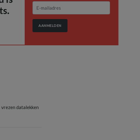
ts.
AANMELDEN
s vrezen datalekken