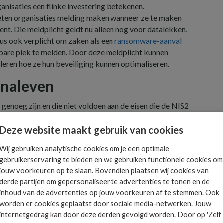
ganisaties een flinke investering betekenen.
eten organisaties melding maken wanneer ze te maken
ent. Die meldplicht geldt nu alleen nog voor datalekken,
us ook verplicht om zaken als een
ransomware-aanval
bare plek te melden. Door deze meldplicht kunnen
 leren hoe ze hun beveiliging kunnen optimaliseren.
t naleven
 genoeg zijn en die niet voldoen aan de eisen die de NIS2
e krijgen van maximaal 10 miljoen euro of 2 procent van
Deze website maakt gebruik van cookies
. Daarnaast kunnen personen met een relevante
p het gebied van cybersecurity persoonlijk
Wij gebruiken analytische cookies om je een optimale
n voor het niet naleven.
gebruikerservaring te bieden en we gebruiken functionele cookies om
jouw voorkeuren op te slaan. Bovendien plaatsen wij cookies van
nd voor. Deze sancties zijn vrijwel gelijk aan die voor
derde partijen om gepersonaliseerde advertenties te tonen en de
inhoud van de advertenties op jouw voorkeuren af te stemmen. Ook
 Dus na regels voor het waarborgen van de privacy, moet
worden er cookies geplaatst door sociale media-netwerken. Jouw
oor het waarborgen van de cyber security.
internetgedrag kan door deze derden gevolgd worden. Door op 'Zelf