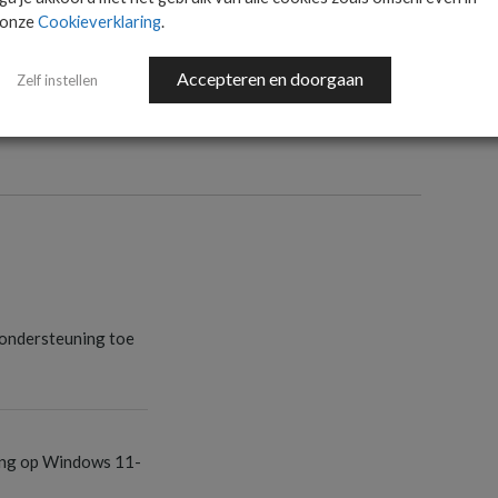
onze
Cookieverklaring
.
Accepteren en doorgaan
Zelf instellen
S
ondersteuning toe
S
ang op Windows 11-