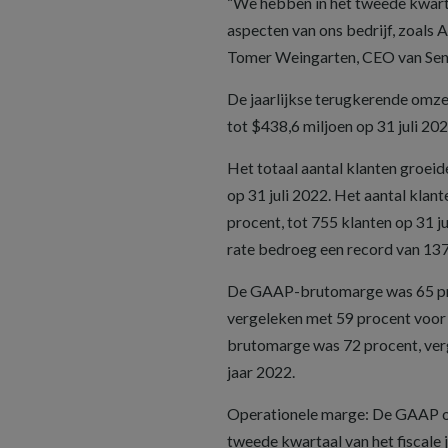
“We hebben in het tweede kwarta
aspecten van ons bedrijf, zoals 
Tomer Weingarten, CEO van Sen
De jaarlijkse terugkerende omze
tot $438,6 miljoen op 31 juli 202
Het totaal aantal klanten groei
op 31 juli 2022. Het aantal kla
procent, tot 755 klanten op 31 j
rate bedroeg een record van 137
De GAAP-brutomarge was 65 proc
vergeleken met 59 procent voor
brutomarge was 72 procent, verg
jaar 2022.
Operationele marge: De GAAP op
tweede kwartaal van het fiscal