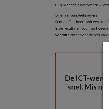
(57) procent in het tweede kwarta
Brief aan aandeelhouders
SentinelOne heeft ook een
brief
in de resultaten voor het tweede 
vooruitzichten voor de rest van h
De ICT-wereld
snel. Mis nie