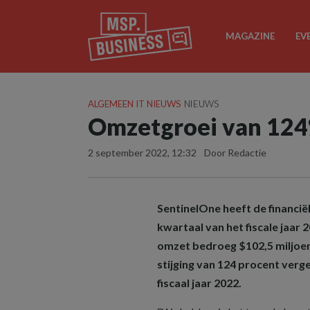
MAGAZINE
EV
ALGEMEEN IT NIEUWS
NIEUWS
Omzetgroei van 124
2 september 2022, 12:32
Door Redactie
SentinelOne heeft de financi
kwartaal van het fiscale jaar 2
omzet bedroeg $102,5 miljoen 
stijging van 124 procent verg
fiscaal jaar 2022.