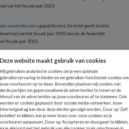
al van het fiscale jaar 2023.
 aan aandeelhouders
gepubliceerd. De brief geeft inzicht
kwartaal van het fiscale jaar 2023 alsook de financiële
et fiscale jaar 2023.
Deze website maakt gebruik van cookies
Wij gebruiken analytische cookies om je een optimale
Het allerlaatste ICT
gebruikerservaring te bieden en we gebruiken functionele cookies om
jouw voorkeuren op te slaan. Bovendien plaatsen wij cookies van
nieuws in jouw mailbox
 is
derde partijen om gepersonaliseerde advertenties te tonen en de
inhoud van de advertenties op jouw voorkeuren af te stemmen. Ook
ts.
worden er cookies geplaatst door sociale media-netwerken. Jouw
internetgedrag kan door deze derden gevolgd worden. Door op 'Zelf
instellen' te klikken, kun je meer lezen over onze cookies en je
AANMELDEN
voorkeuren aanpassen. Door op 'Accepteren en doorgaan' te klikken,
ga je akkoord met het gebruik van alle cookies zoals omschreven in