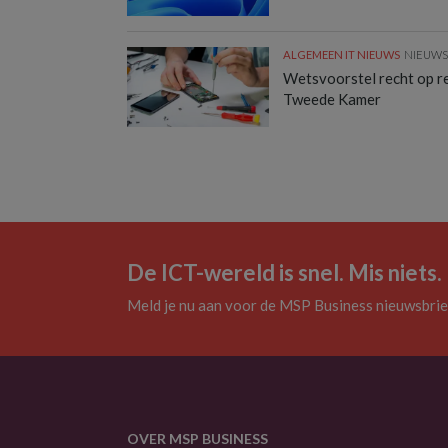
ALGEMEEN IT NIEUWS
NIEUW
Wetsvoorstel recht op rep
Tweede Kamer
De ICT-wereld is snel. Mis niets.
Meld je nu aan voor de MSP Business nieuwsbrie
OVER MSP BUSINESS