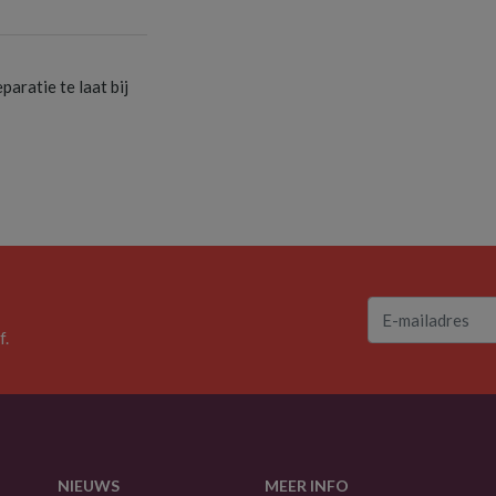
S
aratie te laat bij
f.
NIEUWS
MEER INFO