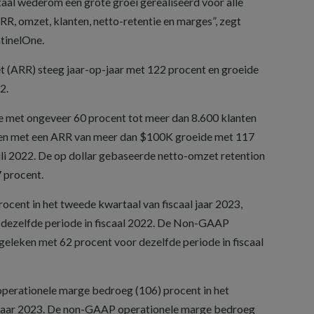
al wederom een grote groei gerealiseerd voor alle
ARR, omzet, klanten, netto-retentie en marges”, zegt
tinelOne.
t (ARR) steeg jaar-op-jaar met 122 procent en groeide
2.
de met ongeveer 60 procent tot meer dan 8.600 klanten
nten met een ARR van meer dan $100K groeide met 117
uli 2022. De op dollar gebaseerde netto-omzet retention
 procent.
ent in het tweede kwartaal van fiscaal jaar 2023,
 dezelfde periode in fiscaal 2022. De Non-GAAP
eleken met 62 procent voor dezelfde periode in fiscaal
erationele marge bedroeg (106) procent in het
e jaar 2023. De non-GAAP operationele marge bedroeg