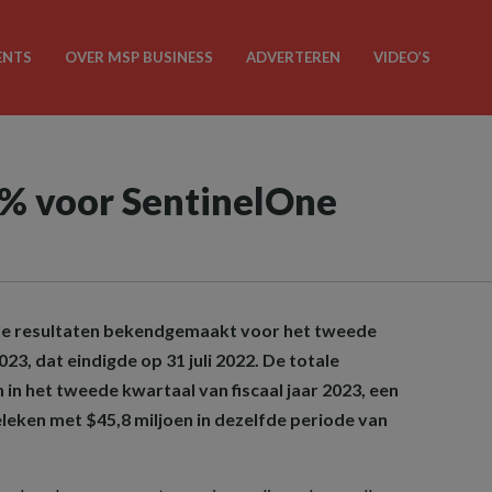
ENTS
OVER MSP BUSINESS
ADVERTEREN
VIDEO’S
% voor SentinelOne
ële resultaten bekendgemaakt voor het tweede
023, dat eindigde op 31 juli 2022. De totale
in het tweede kwartaal van fiscaal jaar 2023, een
eleken met $45,8 miljoen in dezelfde periode van