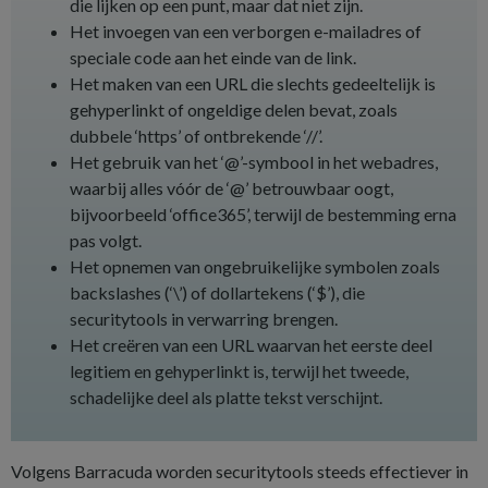
die lijken op een punt, maar dat niet zijn.
Het invoegen van een verborgen e-mailadres of
speciale code aan het einde van de link.
Het maken van een URL die slechts gedeeltelijk is
gehyperlinkt of ongeldige delen bevat, zoals
dubbele ‘https’ of ontbrekende ‘//’.
Het gebruik van het ‘@’-symbool in het webadres,
waarbij alles vóór de ‘@’ betrouwbaar oogt,
bijvoorbeeld ‘office365’, terwijl de bestemming erna
pas volgt.
Het opnemen van ongebruikelijke symbolen zoals
backslashes (‘\’) of dollartekens (‘$’), die
securitytools in verwarring brengen.
Het creëren van een URL waarvan het eerste deel
legitiem en gehyperlinkt is, terwijl het tweede,
schadelijke deel als platte tekst verschijnt.
Volgens Barracuda worden securitytools steeds effectiever in