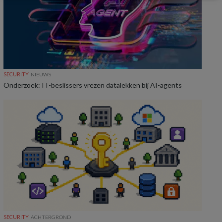
SECURITY
NIEUWS
Onderzoek: IT-beslissers vrezen datalekken bij AI-agents
SECURITY
ACHTERGROND