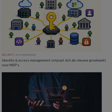
SECURITY
ACHTERGROND
Identity & access management ontpopt zich als nieuwe groeimarkt
voor MSP’s