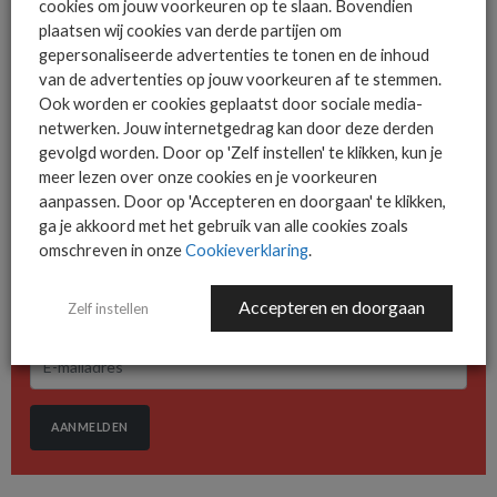
cookies om jouw voorkeuren op te slaan. Bovendien
medewerkers.
plaatsen wij cookies van derde partijen om
gepersonaliseerde advertenties te tonen en de inhoud
van de advertenties op jouw voorkeuren af te stemmen.
Ook worden er cookies geplaatst door sociale media-
netwerken. Jouw internetgedrag kan door deze derden
gevolgd worden. Door op 'Zelf instellen' te klikken, kun je
De ICT-wereld is snel. Mis
meer lezen over onze cookies en je voorkeuren
niets.
aanpassen. Door op 'Accepteren en doorgaan' te klikken,
ga je akkoord met het gebruik van alle cookies zoals
omschreven in onze
Cookieverklaring
.
Het allerlaatste ICT nieuws in jouw
Accepteren en doorgaan
Zelf instellen
mailbox
AANMELDEN