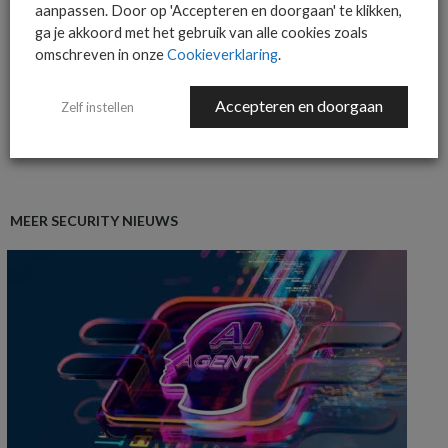
aanpassen. Door op 'Accepteren en doorgaan' te klikken,
ga je akkoord met het gebruik van alle cookies zoals
omschreven in onze
Cookieverklaring
.
Accepteren en doorgaan
Zelf instellen
MEER OVER
AI
SOFTWAREONE
MEER SECURITY NIEUWS