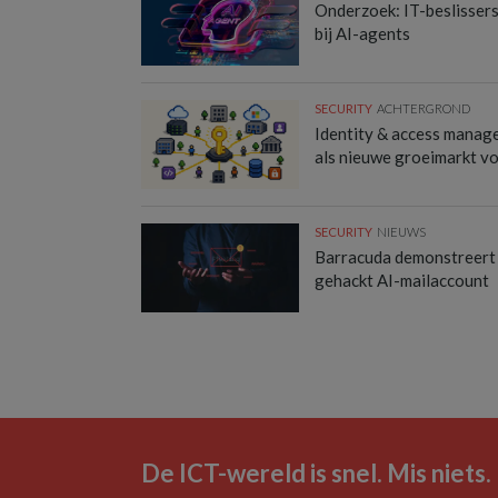
Onderzoek: IT-beslisser
bij AI-agents
SECURITY
ACHTERGROND
Identity & access manag
als nieuwe groeimarkt v
SECURITY
NIEUWS
Barracuda demonstreert
gehackt AI-mailaccount
De ICT-wereld is snel. Mis niets.