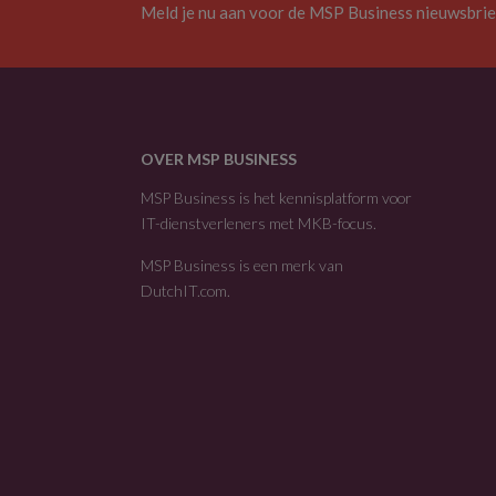
Meld je nu aan voor de MSP Business nieuwsbrie
OVER MSP BUSINESS
MSP Business is het kennisplatform voor
IT-dienstverleners met MKB-focus.
MSP Business is een merk van
DutchIT.com
.