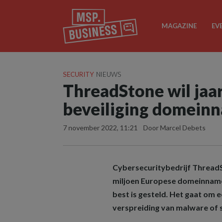
MAGAZINE
EV
SECURITY
NIEUWS
ThreadStone wil jaar
beveiliging domein
7 november 2022, 11:21
Door Marcel Debets
Cybersecuritybedrijf ThreadS
miljoen Europese domeinnamen
best is gesteld. Het gaat om 
verspreiding van malware of 