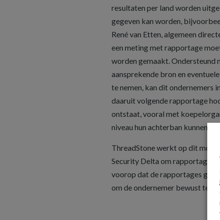
resultaten per land worden uitge
gegeven kan worden, bijvoorbeel
René van Etten, algemeen direct
een meting met rapportage moete
worden gemaakt. Ondersteund m
aansprekende bron en eventuele
te nemen, kan dit ondernemers i
daaruit volgende rapportage ho
ontstaat, vooral met koepelorgan
niveau hun achterban kunnen ber
ThreadStone werkt op dit momen
Security Delta om rapportages p
voorop dat de rapportages geen
om de ondernemer bewust te mak