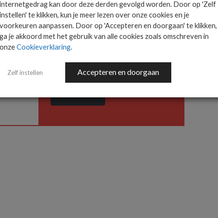
internetgedrag kan door deze derden gevolgd worden. Door op 'Zelf
instellen' te klikken, kun je meer lezen over onze cookies en je
voorkeuren aanpassen. Door op 'Accepteren en doorgaan' te klikken,
Het allerlaatste ICT
ga je akkoord met het gebruik van alle cookies zoals omschreven in
nieuws in jouw mailbox
onze
Cookieverklaring
.
 is
ts.
Accepteren en doorgaan
Zelf instellen
AANMELDEN