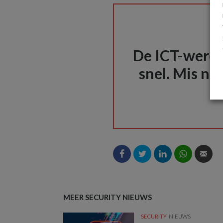
De ICT-wereld
snel. Mis nie
MEER SECURITY NIEUWS
SECURITY
NIEUWS