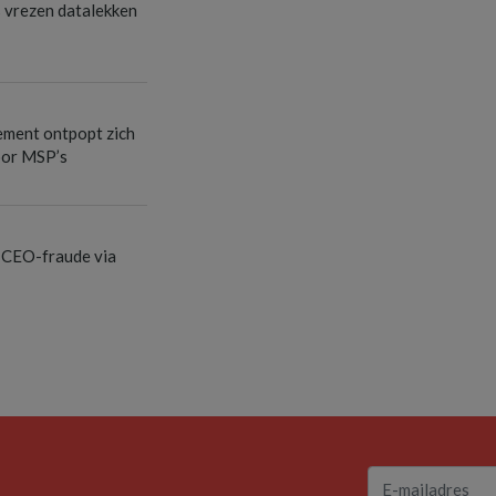
s vrezen datalekken
ement ontpopt zich
oor MSP’s
 CEO-fraude via