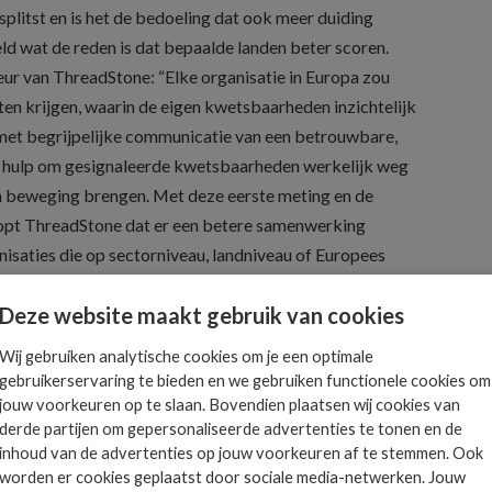
splitst en is het de bedoeling dat ook meer duiding
d wat de reden is dat bepaalde landen beter scoren.
eur van ThreadStone: “Elke organisatie in Europa zou
n krijgen, waarin de eigen kwetsbaarheden inzichtelijk
et begrijpelijke communicatie van een betrouwbare,
 hulp om gesignaleerde kwetsbaarheden werkelijk weg
n beweging brengen. Met deze eerste meting en de
opt ThreadStone dat er een betere samenwerking
isaties die op sectorniveau, landniveau of Europees
eiken en mobiliseren.’
Deze website maakt gebruik van cookies
t al samen met een aantal brancheorganisaties en
Wij gebruiken analytische cookies om je een optimale
er sector aan ondernemers aan te bieden. Daarbij staat
gebruikerservaring te bieden en we gebruiken functionele cookies om
 commerciële insteek hebben en alleen moeten dienen
jouw voorkeuren op te slaan. Bovendien plaatsen wij cookies van
en en handelingsperspectief te bieden.
derde partijen om gepersonaliseerde advertenties te tonen en de
inhoud van de advertenties op jouw voorkeuren af te stemmen. Ook
worden er cookies geplaatst door sociale media-netwerken. Jouw