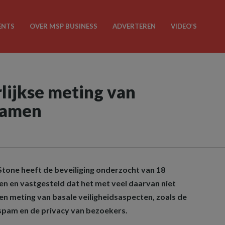
ENTS
OVER MSP BUSINESS
ADVERTEREN
VIDEO’S
lijkse meting van
namen
tone heeft de beveiliging onderzocht van 18
 en vastgesteld dat het met veel daarvan niet
een meting van basale veiligheidsaspecten, zoals de
spam en de privacy van bezoekers.