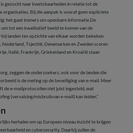
is gezocht naar kwetsbaarheden in relatie tot de
rganisaties. Bij die aanpak is vooraf geen expliciete
dig: het gaat immers om openbare informatie.De
s om tot een kwalitatief beeld te komen van de
rbij landen ten opzichte van elkaar worden bekeken.
je, Nederland, Tsjechië, Denemarken en Zweden scoren
je, Italië, Frankrijk, Griekenland en Kroatië staan
org, zeggen de onderzoekers, ook voor de landen die
rbeeld is de meting op de beveiliging van e-mail. Meer
t de e-mailprotocollen niet juist ingesteld, wat
fing (vervalsing/misbruikvan e-mail) kan leiden.”
en
lijks herhalen om op Europees niveau inzicht te krijgen
weerbaarheid en cybersecurity. Daarbij zullen de