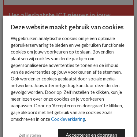
Het allerlaatste ICT nieuws in jouw
mailbox
Deze website maakt gebruik van cookies
Wij gebruiken analytische cookies om je een optimale
gebruikerservaring te bieden en we gebruiken functionele
cookies om jouw voorkeuren op te slaan. Bovendien
AANMELDEN
plaatsen wij cookies van derde partijen om
gepersonaliseerde advertenties te tonen en de inhoud
van de advertenties op jouw voorkeuren af te stemmen.
Ook worden er cookies geplaatst door sociale media-
netwerken. Jouw internetgedrag kan door deze derden
gevolgd worden. Door op 'Zelf instellen' te klikken, kun je
meer lezen over onze cookies en je voorkeuren
MEER OVER
AI
CAPGEMINI
MARCO PEREIRA
aanpassen. Door op 'Accepteren en doorgaan' te klikken,
ga je akkoord met het gebruik van alle cookies zoals
omschreven in onze
Cookieverklaring
.
Accepteren en doorgaan
MEER SECURITY NIEUWS
Zelf instellen