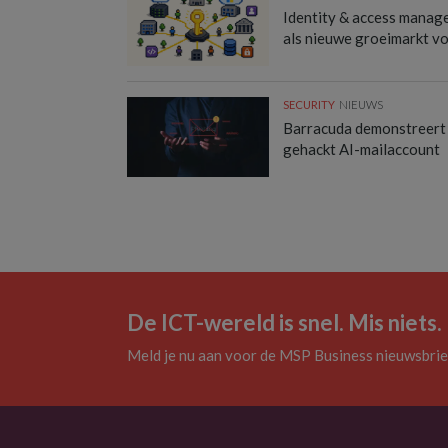
Identity & access manag
als nieuwe groeimarkt v
SECURITY
NIEUWS
Barracuda demonstreert
gehackt AI-mailaccount
De ICT-wereld is snel. Mis niets.
Meld je nu aan voor de MSP Business nieuwsbrie