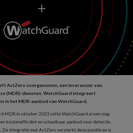
ft ActZero overgenomen, een leverancier van
se (MDR)-diensten. WatchGuard integreert
ams in het MDR-aanbod van WatchGuard.
rd MDR in oktober 2023 zette WatchGuard al een stap
n kostenefficiënt en schaalbaar aanbod voor detectie,
 De integratie met ActZero versterkt deze positie en is