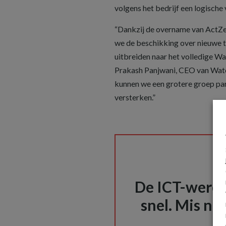
volgens het bedrijf een logische 
“Dankzij de overname van ActZer
we de beschikking over nieuwe
uitbreiden naar het volledige W
Prakash Panjwani, CEO van Watc
kunnen we een grotere groep par
versterken.”
De ICT-wereld
snel. Mis nie