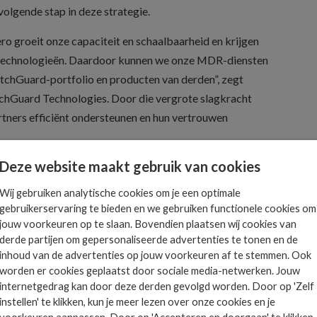
volgende stap in deze strategie.
o groeit onze capaciteit en schaalbaarheid en krijgen
 technologieën. Daardoor kunnen we onze MDR-diensten
atchGuard-portfolio en producten van derden”, zegt
hGuard Technologies. Door die vergrote slagkracht
tners efficiënt ondersteunen en hun vertrouwen
Deze website maakt gebruik van cookies
Wij gebruiken analytische cookies om je een optimale
gebruikerservaring te bieden en we gebruiken functionele cookies om
Het allerlaatste ICT
jouw voorkeuren op te slaan. Bovendien plaatsen wij cookies van
derde partijen om gepersonaliseerde advertenties te tonen en de
nieuws in jouw mailbox
 is
inhoud van de advertenties op jouw voorkeuren af te stemmen. Ook
worden er cookies geplaatst door sociale media-netwerken. Jouw
ts.
internetgedrag kan door deze derden gevolgd worden. Door op 'Zelf
instellen' te klikken, kun je meer lezen over onze cookies en je