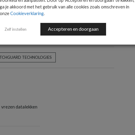
voorkeuren aanpassen. Door op 'Accepteren en doorgaan' te klikken,
AANMELDEN
ga je akkoord met het gebruik van alle cookies zoals omschreven in
onze
Cookieverklaring
.
Accepteren en doorgaan
Zelf instellen
TCHGUARD TECHNOLOGIES
s vrezen datalekken