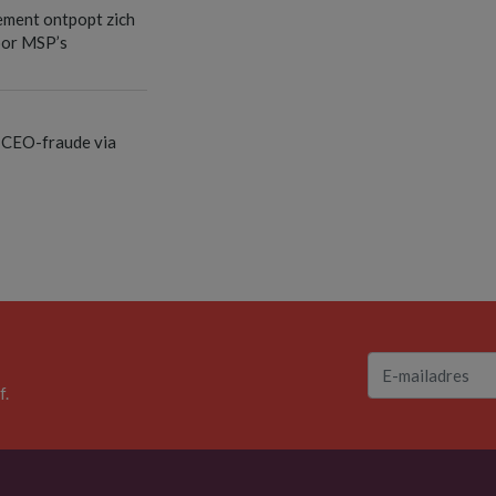
ement ontpopt zich
oor MSP’s
 CEO-fraude via
f.