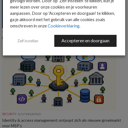
gevolgd worden. Door op 'Zelf instellen' te klikken, kun je
meer lezen over onze cookies en je voorkeuren
aanpassen. Door op 'Accepteren en doorgaan' te klikken,
ga je akkoord met het gebruik van alle cookies zoals
omschreven in onze
Cookieverklaring
.
SECURITY
NIEUWS
Onderzoek: IT-beslissers vrezen datalekken bij AI-agents
Accepteren en doorgaan
Zelf instellen
SECURITY
ACHTERGROND
Identity & access management ontpopt zich als nieuwe groeimarkt
voor MSP’s