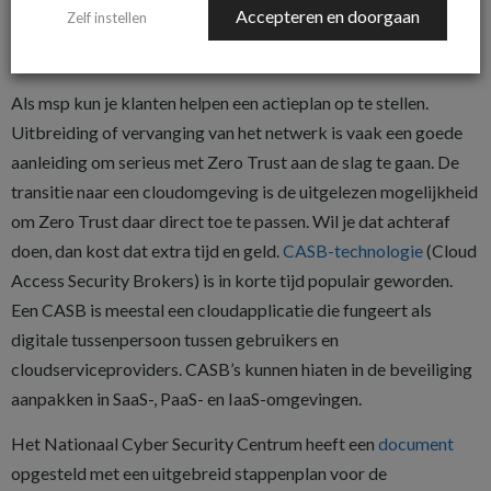
Accepteren en doorgaan
Zelf instellen
belang zijn. Maar waar moet je beginnen en hoe zet je dit om in
concrete stappen?
Als msp kun je klanten helpen een actieplan op te stellen.
Uitbreiding of vervanging van het netwerk is vaak een goede
aanleiding om serieus met Zero Trust aan de slag te gaan. De
transitie naar een cloudomgeving is de uitgelezen mogelijkheid
om Zero Trust daar direct toe te passen. Wil je dat achteraf
doen, dan kost dat extra tijd en geld.
CASB-technologie
(Cloud
Access Security Brokers) is in korte tijd populair geworden.
Een CASB is meestal een cloudapplicatie die fungeert als
digitale tussenpersoon tussen gebruikers en
cloudserviceproviders. CASB’s kunnen hiaten in de beveiliging
aanpakken in SaaS-, PaaS- en IaaS-omgevingen.
Het Nationaal Cyber Security Centrum heeft een
document
opgesteld met een uitgebreid stappenplan voor de