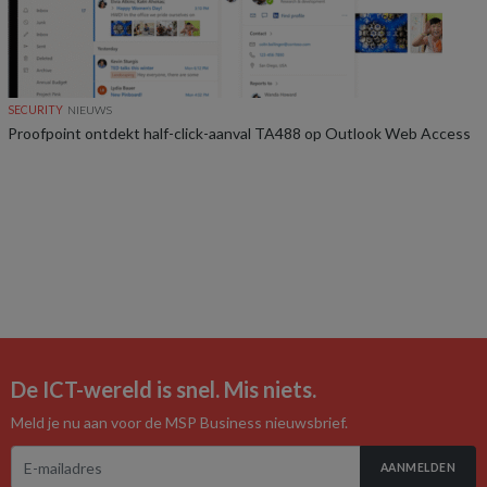
SECURITY
NIEUWS
Proofpoint ontdekt half-click-aanval TA488 op Outlook Web Access
De ICT-wereld is snel. Mis niets.
Meld je nu aan voor de MSP Business nieuwsbrief.
AANMELDEN