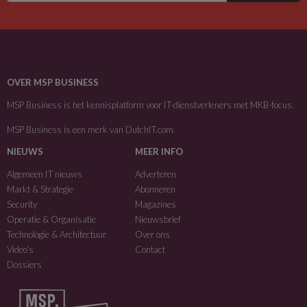
OVER MSP BUSINESS
MSP Business is het kennisplatform voor IT-dienstverleners met MKB-focus.
MSP Business is een merk van
DutchIT.com
.
NIEUWS
MEER INFO
Algemeen IT nieuws
Adverteren
Markt & Strategie
Abonneren
Security
Magazines
Operatie & Organisatie
Nieuwsbrief
Technologie & Architectuur
Over ons
Video’s
Contact
Dossiers