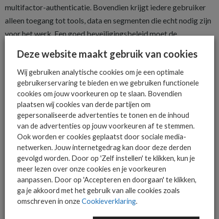
multifactor-authenticatie. Bovendien krijgt iedere gebruiker
alleen toegang tot tools, data en segmenten die echt nodig zijn
voor het werk. Een goed beveiligingsbeleid moet de
segmenten en de informatie optimaal beschermen.
Deze website maakt gebruik van cookies
Realtime monitoring en analyse
Wij gebruiken analytische cookies om je een optimale
gebruikerservaring te bieden en we gebruiken functionele
Voor een Zero Trust-netwerk moet je een volledig beeld
cookies om jouw voorkeuren op te slaan. Bovendien
hebben van wat er op ieder moment in je systeem gebeurt. De
plaatsen wij cookies van derde partijen om
nadruk ligt op het monitoren van de segmenten en de
gepersonaliseerde advertenties te tonen en de inhoud
afzonderlijke apparaten binnen het netwerk. Het goede nieuws
van de advertenties op jouw voorkeuren af te stemmen.
Ook worden er cookies geplaatst door sociale media-
is dat de monitoring van deze informatiestromen goed te
netwerken. Jouw internetgedrag kan door deze derden
automatiseren is.
gevolgd worden. Door op 'Zelf instellen' te klikken, kun je
meer lezen over onze cookies en je voorkeuren
Hoe implementeer je Zero Trust?
aanpassen. Door op 'Accepteren en doorgaan' te klikken,
ga je akkoord met het gebruik van alle cookies zoals
Zero Trust vraagt om een andere manier van denken over
omschreven in onze
Cookieverklaring
.
security voor een omgeving waarin het eigen netwerk, de
cloudomgeving en de mobiele omgeving van even groot