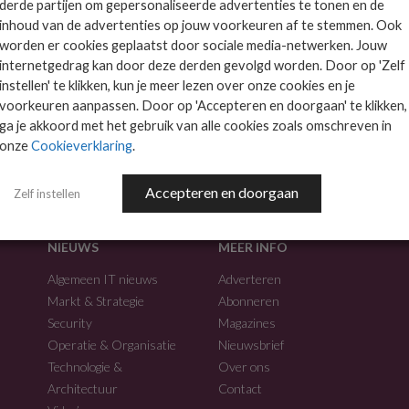
derde partijen om gepersonaliseerde advertenties te tonen en de
inhoud van de advertenties op jouw voorkeuren af te stemmen. Ook
worden er cookies geplaatst door sociale media-netwerken. Jouw
internetgedrag kan door deze derden gevolgd worden. Door op 'Zelf
instellen' te klikken, kun je meer lezen over onze cookies en je
voorkeuren aanpassen. Door op 'Accepteren en doorgaan' te klikken,
f.
ga je akkoord met het gebruik van alle cookies zoals omschreven in
onze
Cookieverklaring
.
Accepteren en doorgaan
Zelf instellen
NIEUWS
MEER INFO
Algemeen IT nieuws
Adverteren
Markt & Strategie
Abonneren
Security
Magazines
Operatie & Organisatie
Nieuwsbrief
Technologie &
Over ons
Architectuur
Contact