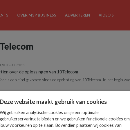
ENTS
OVER MSP BUSINESS
ADVERTEREN
VIDEO’S
0Telecom
 VOIP & UC 2022
tien over de oplossingen van 10Telecom
iddels een eind gekomen sinds de oprichting van 10Telecom. In het begin wa
Deze website maakt gebruik van cookies
Wij gebruiken analytische cookies om je een optimale
gebruikerservaring te bieden en we gebruiken functionele cookies om
jouw voorkeuren op te slaan. Bovendien plaatsen wij cookies van