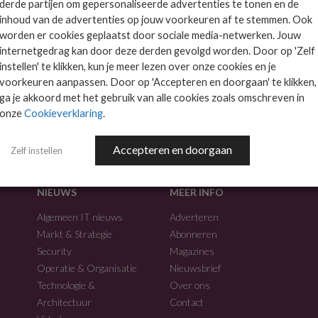
derde partijen om gepersonaliseerde advertenties te tonen en de
inhoud van de advertenties op jouw voorkeuren af te stemmen. Ook
worden er cookies geplaatst door sociale media-netwerken. Jouw
internetgedrag kan door deze derden gevolgd worden. Door op 'Zelf
instellen' te klikken, kun je meer lezen over onze cookies en je
voorkeuren aanpassen. Door op 'Accepteren en doorgaan' te klikken,
f.
ga je akkoord met het gebruik van alle cookies zoals omschreven in
onze
Cookieverklaring
.
Accepteren en doorgaan
Zelf instellen
NIEUWS
MEER INFO
Algemeen IT nieuws
Adverteren
Markt & Strategie
Abonneren
Security
Magazines
Operatie & Organisatie
Nieuwsbrief
Technologie &
Over ons
Architectuur
Contact