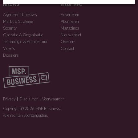
NIEUWS
MEER INFO
Algemeen IT nieuws
Adverteren
Markt & Strategie
Abonneren
Security
Magazines
Operatie & Organisatie
Nieuwsbrief
Technologie & Architectuur
Over ons
Video’s
Contact
Dossiers
Privacy
Disclaimer
Voorwaarden
Copyright © 2026 MSP Business.
Alle rechten voorbehouden.