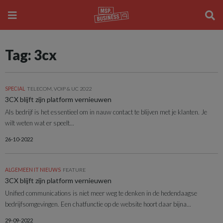
Tag: 3cx
SPECIAL
TELECOM, VOIP & UC 2022
3CX blijft zijn platform vernieuwen
Als bedrijf is het essentieel om in nauw contact te blijven met je klanten. Je
wilt weten wat er speelt...
26-10-2022
ALGEMEEN IT NIEUWS
FEATURE
3CX blijft zijn platform vernieuwen
Unified communications is niet meer weg te denken in de hedendaagse
bedrijfs­omgevingen. Een chatfunctie op de website hoort daar bijna...
29-09-2022