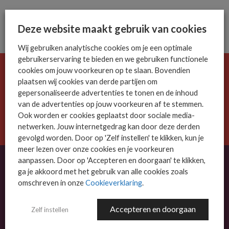
Deze website maakt gebruik van cookies
Wij gebruiken analytische cookies om je een optimale
gebruikerservaring te bieden en we gebruiken functionele
cookies om jouw voorkeuren op te slaan. Bovendien
De ICT-wereld is snel. Mis niets.
plaatsen wij cookies van derde partijen om
Meld je nu aan voor de MSP Business nieuwsbrief.
gepersonaliseerde advertenties te tonen en de inhoud
van de advertenties op jouw voorkeuren af te stemmen.
Ook worden er cookies geplaatst door sociale media-
AANMELDEN
netwerken. Jouw internetgedrag kan door deze derden
gevolgd worden. Door op 'Zelf instellen' te klikken, kun je
meer lezen over onze cookies en je voorkeuren
aanpassen. Door op 'Accepteren en doorgaan' te klikken,
ga je akkoord met het gebruik van alle cookies zoals
omschreven in onze
Cookieverklaring
.
OVER MSP BUSINESS
MSP Business is het kennisplatform voor IT-dienstverleners met MKB-focus.
Accepteren en doorgaan
Zelf instellen
MSP Business is een merk van
DutchIT.com
.