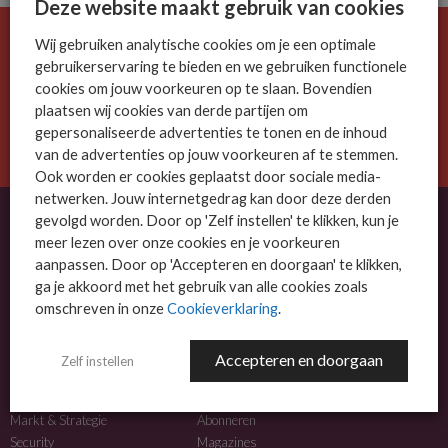
Deze website maakt gebruik van cookies
Wij gebruiken analytische cookies om je een optimale
De ICT-wereld is snel. Mis niets.
gebruikerservaring te bieden en we gebruiken functionele
Meld je nu aan voor de MSP Business nieuwsbrief.
cookies om jouw voorkeuren op te slaan. Bovendien
plaatsen wij cookies van derde partijen om
AANMELDEN
gepersonaliseerde advertenties te tonen en de inhoud
van de advertenties op jouw voorkeuren af te stemmen.
Ook worden er cookies geplaatst door sociale media-
netwerken. Jouw internetgedrag kan door deze derden
gevolgd worden. Door op 'Zelf instellen' te klikken, kun je
meer lezen over onze cookies en je voorkeuren
OVER MSP BUSINESS
aanpassen. Door op 'Accepteren en doorgaan' te klikken,
ga je akkoord met het gebruik van alle cookies zoals
MSP Business is het kennisplatform voor IT-dienstverleners met MKB-focus.
omschreven in onze
Cookieverklaring
.
MSP Business is een merk van
DutchIT.com
.
Accepteren en doorgaan
Zelf instellen
NIEUWS
MEER INFO
Algemeen IT nieuws
Adverteren
Markt & Strategie
Abonneren
Security
Magazines