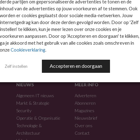
derde partijen om gepersonaliseerde advertenties te tonen en de
inhoud van de advertenties op jouw voorkeuren af te stemmen. Ook
worden er cookies geplaatst door sociale media-netwerken. Jouw
internetgedrag kan door deze derden gevolgd worden. Door op 'Zelf
instellen' te klikken, kun je meer lezen over onze cookies en je
voorkeuren aanpassen. Door op 'Accepteren en doorgaan' te klikken,
f.
ga je akkoord met het gebruik van alle cookies zoals omschreven in
onze
Cookieverklaring
.
Accepteren en doorgaan
Zelf instellen
NIEUWS
MEER INFO
Algemeen IT nieuws
Adverteren
Markt & Strategie
Abonneren
Security
Magazines
Operatie & Organisatie
Nieuwsbrief
Technologie &
Over ons
Architectuur
Contact