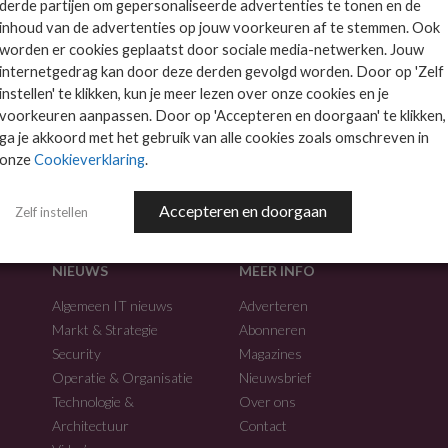
derde partijen om gepersonaliseerde advertenties te tonen en de
inhoud van de advertenties op jouw voorkeuren af te stemmen. Ook
worden er cookies geplaatst door sociale media-netwerken. Jouw
internetgedrag kan door deze derden gevolgd worden. Door op 'Zelf
instellen' te klikken, kun je meer lezen over onze cookies en je
voorkeuren aanpassen. Door op 'Accepteren en doorgaan' te klikken,
f.
ga je akkoord met het gebruik van alle cookies zoals omschreven in
onze
Cookieverklaring
.
Accepteren en doorgaan
Zelf instellen
NIEUWS
MEER INFO
Algemeen IT nieuws
Adverteren
Markt & Strategie
Abonneren
Security
Magazines
Operatie & Organisatie
Nieuwsbrief
Technologie &
Over ons
Architectuur
Contact