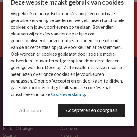
Deze website maakt gebruik van cookies
Wij gebruiken analytische cookies om je een optimale
De ICT-wereld is snel. Mis niets.
gebruikerservaring te bieden en we gebruiken functionele
Meld je nu aan voor de MSP Business nieuwsbrief.
cookies om jouw voorkeuren op te slaan. Bovendien
plaatsen wij cookies van derde partijen om
AANMELDEN
gepersonaliseerde advertenties te tonen en de inhoud
van de advertenties op jouw voorkeuren af te stemmen.
Ook worden er cookies geplaatst door sociale media-
netwerken. Jouw internetgedrag kan door deze derden
gevolgd worden. Door op 'Zelf instellen' te klikken, kun je
meer lezen over onze cookies en je voorkeuren
OVER MSP BUSINESS
aanpassen. Door op 'Accepteren en doorgaan' te klikken,
ga je akkoord met het gebruik van alle cookies zoals
MSP Business is het kennisplatform voor IT-dienstverleners met MKB-focus.
omschreven in onze
Cookieverklaring
.
MSP Business is een merk van
DutchIT.com
.
Accepteren en doorgaan
Zelf instellen
NIEUWS
MEER INFO
Algemeen IT nieuws
Adverteren
Markt & Strategie
Abonneren
Security
Magazines