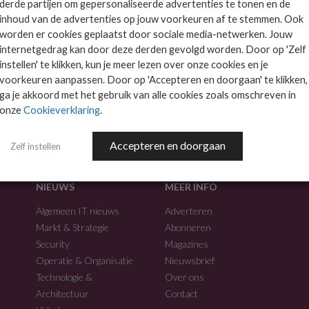
derde partijen om gepersonaliseerde advertenties te tonen en de
inhoud van de advertenties op jouw voorkeuren af te stemmen. Ook
worden er cookies geplaatst door sociale media-netwerken. Jouw
internetgedrag kan door deze derden gevolgd worden. Door op 'Zelf
instellen' te klikken, kun je meer lezen over onze cookies en je
voorkeuren aanpassen. Door op 'Accepteren en doorgaan' te klikken,
f.
ga je akkoord met het gebruik van alle cookies zoals omschreven in
onze
Cookieverklaring
.
Accepteren en doorgaan
Zelf instellen
NIEUWS
MEER INFO
Algemeen IT nieuws
Adverteren
Markt & Strategie
Abonneren
Security
Magazines
Operatie & Organisatie
Nieuwsbrief
Technologie &
Over ons
Architectuur
Contact