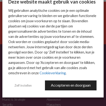
Deze website maakt gebruik van cookies
Wij gebruiken analytische cookies om je een optimale
De ICT-wereld is snel. Mis niets.
gebruikerservaring te bieden en we gebruiken functionele
Meld je nu aan voor de MSP Business nieuwsbrief.
cookies om jouw voorkeuren op te slaan. Bovendien
plaatsen wij cookies van derde partijen om
AANMELDEN
gepersonaliseerde advertenties te tonen en de inhoud
van de advertenties op jouw voorkeuren af te stemmen.
Ook worden er cookies geplaatst door sociale media-
netwerken. Jouw internetgedrag kan door deze derden
gevolgd worden. Door op 'Zelf instellen' te klikken, kun je
meer lezen over onze cookies en je voorkeuren
OVER MSP BUSINESS
aanpassen. Door op 'Accepteren en doorgaan' te klikken,
ga je akkoord met het gebruik van alle cookies zoals
MSP Business is het kennisplatform voor IT-dienstverleners met MKB-focus.
omschreven in onze
Cookieverklaring
.
MSP Business is een merk van
DutchIT.com
.
Accepteren en doorgaan
Zelf instellen
NIEUWS
MEER INFO
Algemeen IT nieuws
Adverteren
Markt & Strategie
Abonneren
Security
Magazines