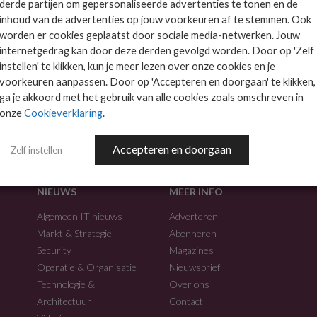
derde partijen om gepersonaliseerde advertenties te tonen en de
inhoud van de advertenties op jouw voorkeuren af te stemmen. Ook
worden er cookies geplaatst door sociale media-netwerken. Jouw
internetgedrag kan door deze derden gevolgd worden. Door op 'Zelf
instellen' te klikken, kun je meer lezen over onze cookies en je
voorkeuren aanpassen. Door op 'Accepteren en doorgaan' te klikken,
f.
ga je akkoord met het gebruik van alle cookies zoals omschreven in
onze
Cookieverklaring
.
Accepteren en doorgaan
Zelf instellen
NIEUWS
MEER INFO
Algemeen IT nieuws
Adverteren
Markt & Strategie
Abonneren
Security
Magazines
Operatie & Organisatie
Nieuwsbrief
Technologie &
Over ons
Architectuur
Contact