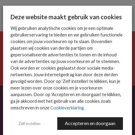
Deze website maakt gebruik van cookies
Wij gebruiken analytische cookies om je een optimale
gebruikerservaring te bieden en we gebruiken functionele
cookies om jouw voorkeuren op te slaan. Bovendien
De ICT-wereld is snel. Mis niets.
plaatsen wij cookies van derde partijen om
Meld je nu aan voor de MSP Business nieuwsbrief.
gepersonaliseerde advertenties te tonen en de inhoud
van de advertenties op jouw voorkeuren af te stemmen.
Ook worden er cookies geplaatst door sociale media-
AANMELDEN
netwerken. Jouw internetgedrag kan door deze derden
gevolgd worden. Door op 'Zelf instellen' te klikken, kun je
meer lezen over onze cookies en je voorkeuren
aanpassen. Door op 'Accepteren en doorgaan' te klikken,
ga je akkoord met het gebruik van alle cookies zoals
omschreven in onze
Cookieverklaring
.
OVER MSP BUSINESS
MSP Business is het kennisplatform voor IT-dienstverleners met MKB-focus.
Accepteren en doorgaan
Zelf instellen
MSP Business is een merk van
DutchIT.com
.