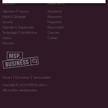
NIEUWS
MEER INFO
Algemeen IT nieuws
Adverteren
Markt & Strategie
Abonneren
Security
Magazines
Operatie & Organisatie
Nieuwsbrief
Technologie & Architectuur
Over ons
Video’s
Contact
Dossiers
Privacy
Disclaimer
Voorwaarden
Copyright © 2026 MSP Business.
Alle rechten voorbehouden.