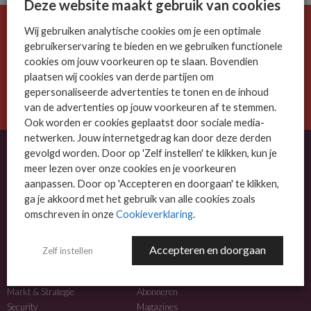
Deze website maakt gebruik van cookies
Wij gebruiken analytische cookies om je een optimale
De ICT-wereld is snel. Mis niets.
gebruikerservaring te bieden en we gebruiken functionele
Meld je nu aan voor de MSP Business nieuwsbrief.
cookies om jouw voorkeuren op te slaan. Bovendien
plaatsen wij cookies van derde partijen om
AANMELDEN
gepersonaliseerde advertenties te tonen en de inhoud
van de advertenties op jouw voorkeuren af te stemmen.
Ook worden er cookies geplaatst door sociale media-
netwerken. Jouw internetgedrag kan door deze derden
gevolgd worden. Door op 'Zelf instellen' te klikken, kun je
meer lezen over onze cookies en je voorkeuren
OVER MSP BUSINESS
aanpassen. Door op 'Accepteren en doorgaan' te klikken,
ga je akkoord met het gebruik van alle cookies zoals
MSP Business is het kennisplatform voor IT-dienstverleners met MKB-focus.
omschreven in onze
Cookieverklaring
.
MSP Business is een merk van
DutchIT.com
.
Accepteren en doorgaan
Zelf instellen
NIEUWS
MEER INFO
Algemeen IT nieuws
Adverteren
Markt & Strategie
Abonneren
Security
Magazines