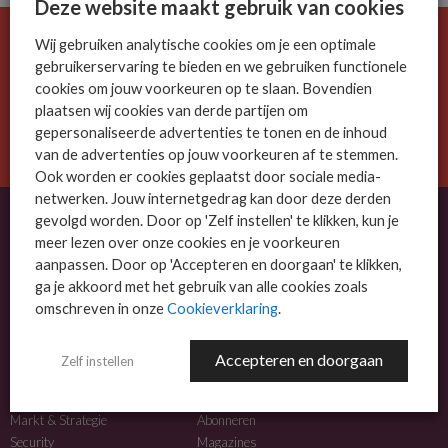
Deze website maakt gebruik van cookies
Wij gebruiken analytische cookies om je een optimale
De ICT-wereld is snel. Mis niets.
gebruikerservaring te bieden en we gebruiken functionele
Meld je nu aan voor de MSP Business nieuwsbrief.
cookies om jouw voorkeuren op te slaan. Bovendien
plaatsen wij cookies van derde partijen om
AANMELDEN
gepersonaliseerde advertenties te tonen en de inhoud
van de advertenties op jouw voorkeuren af te stemmen.
Ook worden er cookies geplaatst door sociale media-
netwerken. Jouw internetgedrag kan door deze derden
gevolgd worden. Door op 'Zelf instellen' te klikken, kun je
meer lezen over onze cookies en je voorkeuren
OVER MSP BUSINESS
aanpassen. Door op 'Accepteren en doorgaan' te klikken,
ga je akkoord met het gebruik van alle cookies zoals
MSP Business is het kennisplatform voor IT-dienstverleners met MKB-focus.
omschreven in onze
Cookieverklaring
.
MSP Business is een merk van
DutchIT.com
.
Accepteren en doorgaan
Zelf instellen
NIEUWS
MEER INFO
Algemeen IT nieuws
Adverteren
Markt & Strategie
Abonneren
Security
Magazines