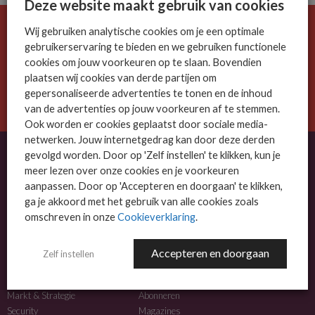
Deze website maakt gebruik van cookies
Wij gebruiken analytische cookies om je een optimale
De ICT-wereld is snel. Mis niets.
gebruikerservaring te bieden en we gebruiken functionele
Meld je nu aan voor de MSP Business nieuwsbrief.
cookies om jouw voorkeuren op te slaan. Bovendien
plaatsen wij cookies van derde partijen om
AANMELDEN
gepersonaliseerde advertenties te tonen en de inhoud
van de advertenties op jouw voorkeuren af te stemmen.
Ook worden er cookies geplaatst door sociale media-
netwerken. Jouw internetgedrag kan door deze derden
gevolgd worden. Door op 'Zelf instellen' te klikken, kun je
meer lezen over onze cookies en je voorkeuren
OVER MSP BUSINESS
aanpassen. Door op 'Accepteren en doorgaan' te klikken,
ga je akkoord met het gebruik van alle cookies zoals
MSP Business is het kennisplatform voor IT-dienstverleners met MKB-focus.
omschreven in onze
Cookieverklaring
.
MSP Business is een merk van
DutchIT.com
.
Accepteren en doorgaan
Zelf instellen
NIEUWS
MEER INFO
Algemeen IT nieuws
Adverteren
Markt & Strategie
Abonneren
Security
Magazines