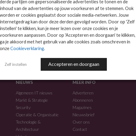
derde partijen om gepersonaliseerde advertenties te tonen en de
inhoud van de advertenties op jouw voorkeuren af te stemmen. Ook
worden er cookies geplaatst door sociale media-netwerken. Jouw
internetgedrag kan door deze derden gevolgd worden. Door op 'Zelf
instellen' te klikken, kun je meer lezen over onze cookies en je
voorkeuren aanpassen. Door op 'Accepteren en doorgaan' te klikken,
f.
ga je akkoord met het gebruik van alle cookies zoals omschreven in
onze
Cookieverklaring
.
Accepteren en doorgaan
Zelf instellen
NIEUWS
MEER INFO
Algemeen IT nieuws
Adverteren
Markt & Strategie
Abonneren
Security
Magazines
Operatie & Organisatie
Nieuwsbrief
Technologie &
Over ons
Architectuur
Contact