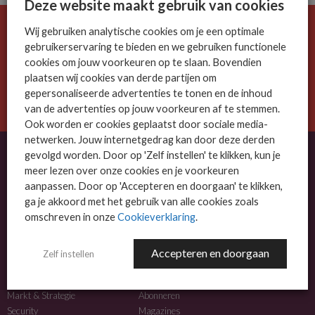
Deze website maakt gebruik van cookies
Wij gebruiken analytische cookies om je een optimale
De ICT-wereld is snel. Mis niets.
gebruikerservaring te bieden en we gebruiken functionele
Meld je nu aan voor de MSP Business nieuwsbrief.
cookies om jouw voorkeuren op te slaan. Bovendien
plaatsen wij cookies van derde partijen om
AANMELDEN
gepersonaliseerde advertenties te tonen en de inhoud
van de advertenties op jouw voorkeuren af te stemmen.
Ook worden er cookies geplaatst door sociale media-
netwerken. Jouw internetgedrag kan door deze derden
gevolgd worden. Door op 'Zelf instellen' te klikken, kun je
meer lezen over onze cookies en je voorkeuren
OVER MSP BUSINESS
aanpassen. Door op 'Accepteren en doorgaan' te klikken,
ga je akkoord met het gebruik van alle cookies zoals
MSP Business is het kennisplatform voor IT-dienstverleners met MKB-focus.
omschreven in onze
Cookieverklaring
.
MSP Business is een merk van
DutchIT.com
.
Accepteren en doorgaan
Zelf instellen
NIEUWS
MEER INFO
Algemeen IT nieuws
Adverteren
Markt & Strategie
Abonneren
Security
Magazines