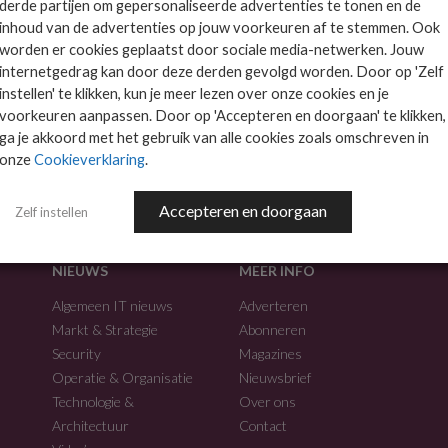
derde partijen om gepersonaliseerde advertenties te tonen en de
inhoud van de advertenties op jouw voorkeuren af te stemmen. Ook
worden er cookies geplaatst door sociale media-netwerken. Jouw
internetgedrag kan door deze derden gevolgd worden. Door op 'Zelf
instellen' te klikken, kun je meer lezen over onze cookies en je
voorkeuren aanpassen. Door op 'Accepteren en doorgaan' te klikken,
f.
ga je akkoord met het gebruik van alle cookies zoals omschreven in
onze
Cookieverklaring
.
Accepteren en doorgaan
Zelf instellen
NIEUWS
MEER INFO
Algemeen IT nieuws
Adverteren
Markt & Strategie
Abonneren
Security
Magazines
Operatie & Organisatie
Nieuwsbrief
Technologie &
Over ons
Architectuur
Contact