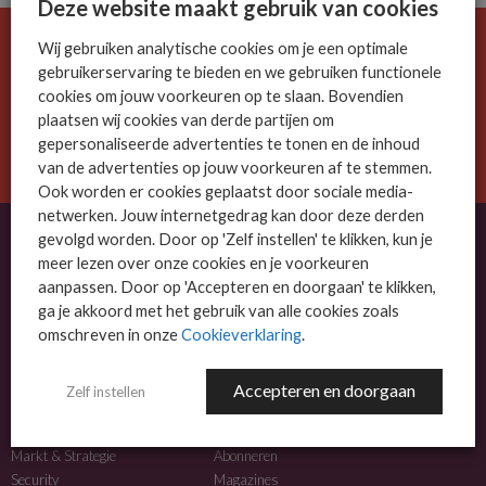
Deze website maakt gebruik van cookies
Wij gebruiken analytische cookies om je een optimale
De ICT-wereld is snel. Mis niets.
gebruikerservaring te bieden en we gebruiken functionele
Meld je nu aan voor de MSP Business nieuwsbrief.
cookies om jouw voorkeuren op te slaan. Bovendien
plaatsen wij cookies van derde partijen om
AANMELDEN
gepersonaliseerde advertenties te tonen en de inhoud
van de advertenties op jouw voorkeuren af te stemmen.
Ook worden er cookies geplaatst door sociale media-
netwerken. Jouw internetgedrag kan door deze derden
gevolgd worden. Door op 'Zelf instellen' te klikken, kun je
meer lezen over onze cookies en je voorkeuren
OVER MSP BUSINESS
aanpassen. Door op 'Accepteren en doorgaan' te klikken,
ga je akkoord met het gebruik van alle cookies zoals
MSP Business is het kennisplatform voor IT-dienstverleners met MKB-focus.
omschreven in onze
Cookieverklaring
.
MSP Business is een merk van
DutchIT.com
.
Accepteren en doorgaan
Zelf instellen
NIEUWS
MEER INFO
Algemeen IT nieuws
Adverteren
Markt & Strategie
Abonneren
Security
Magazines