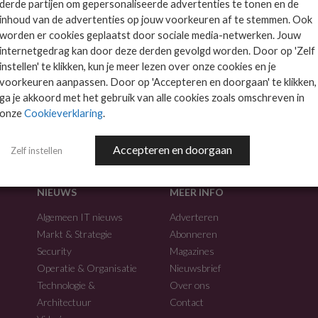
derde partijen om gepersonaliseerde advertenties te tonen en de
inhoud van de advertenties op jouw voorkeuren af te stemmen. Ook
worden er cookies geplaatst door sociale media-netwerken. Jouw
internetgedrag kan door deze derden gevolgd worden. Door op 'Zelf
instellen' te klikken, kun je meer lezen over onze cookies en je
voorkeuren aanpassen. Door op 'Accepteren en doorgaan' te klikken,
f.
ga je akkoord met het gebruik van alle cookies zoals omschreven in
onze
Cookieverklaring
.
Accepteren en doorgaan
Zelf instellen
NIEUWS
MEER INFO
Algemeen IT nieuws
Adverteren
Markt & Strategie
Abonneren
Security
Magazines
Operatie & Organisatie
Nieuwsbrief
Technologie &
Over ons
Architectuur
Contact