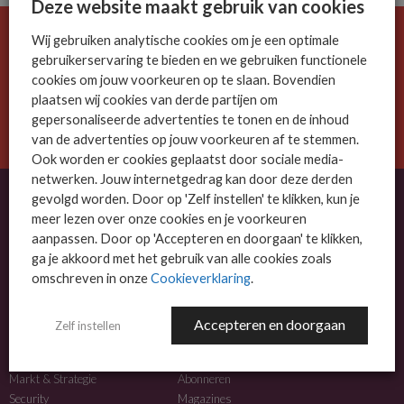
Deze website maakt gebruik van cookies
Wij gebruiken analytische cookies om je een optimale
De ICT-wereld is snel. Mis niets.
gebruikerservaring te bieden en we gebruiken functionele
Meld je nu aan voor de MSP Business nieuwsbrief.
cookies om jouw voorkeuren op te slaan. Bovendien
plaatsen wij cookies van derde partijen om
AANMELDEN
gepersonaliseerde advertenties te tonen en de inhoud
van de advertenties op jouw voorkeuren af te stemmen.
Ook worden er cookies geplaatst door sociale media-
netwerken. Jouw internetgedrag kan door deze derden
gevolgd worden. Door op 'Zelf instellen' te klikken, kun je
meer lezen over onze cookies en je voorkeuren
OVER MSP BUSINESS
aanpassen. Door op 'Accepteren en doorgaan' te klikken,
ga je akkoord met het gebruik van alle cookies zoals
MSP Business is het kennisplatform voor IT-dienstverleners met MKB-focus.
omschreven in onze
Cookieverklaring
.
MSP Business is een merk van
DutchIT.com
.
Accepteren en doorgaan
Zelf instellen
NIEUWS
MEER INFO
Algemeen IT nieuws
Adverteren
Markt & Strategie
Abonneren
Security
Magazines