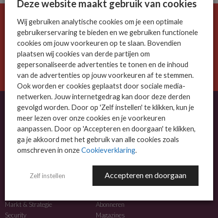
Deze website maakt gebruik van cookies
Wij gebruiken analytische cookies om je een optimale
De ICT-wereld is snel. Mis niets.
gebruikerservaring te bieden en we gebruiken functionele
Meld je nu aan voor de MSP Business nieuwsbrief.
cookies om jouw voorkeuren op te slaan. Bovendien
plaatsen wij cookies van derde partijen om
AANMELDEN
gepersonaliseerde advertenties te tonen en de inhoud
van de advertenties op jouw voorkeuren af te stemmen.
Ook worden er cookies geplaatst door sociale media-
netwerken. Jouw internetgedrag kan door deze derden
gevolgd worden. Door op 'Zelf instellen' te klikken, kun je
meer lezen over onze cookies en je voorkeuren
OVER MSP BUSINESS
aanpassen. Door op 'Accepteren en doorgaan' te klikken,
ga je akkoord met het gebruik van alle cookies zoals
MSP Business is het kennisplatform voor IT-dienstverleners met MKB-focus.
omschreven in onze
Cookieverklaring
.
MSP Business is een merk van
DutchIT.com
.
Accepteren en doorgaan
Zelf instellen
NIEUWS
MEER INFO
Algemeen IT nieuws
Adverteren
Markt & Strategie
Abonneren
Security
Magazines