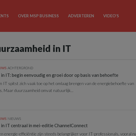
ENTS
OVER MSP BUSINESS
ADVERTEREN
VIDEO’S
uurzaamheid in IT
EUWS
ACHTERGROND
n IT: begin eenvoudig en groei door op basis van behoefte
 IT spitst zich vaak toe op het omlaag brengen van de energiebehoefte van
s. Maar duurzaamheid omvat natuurlijk...
EUWS
NIEUWS
in IT centraal in mei-editie ChannelConnect
energie-efficiëntie zijn steeds belangrijker voor IT-professionals, vooral n