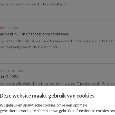
ijgen. De overstap naar de cloud wordt gezien...
EUWS
NIEUWS
aamheid in IT in ChannelConnect oktober
energie-efficiëntie zijn cruciale thema’s voor IT-professionals. Bij het str
de overgang naar de cloud essentieel,...
MHEID IN IT 2023
in IT 2023
energie-efficiëntie zijn belangrijke thema’s voor IT-professionals. Ze vinde
erantwoordelijk is voor verduurzaming. Bij het streven...
Deze website maakt gebruik van cookies
Wij gebruiken analytische cookies om je een optimale
gebruikerservaring te bieden en we gebruiken functionele cookies om
EUWS
NIEUWS