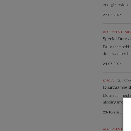
energiekosten st
27-02-2025
ALGEMEEN IT NI
Special Duurz
Duurzaamheid en 
duurzaamheid is 
24-07-2024
SPECIAL
DUURZAA
Duurzaamheid 
Duurzaamheid en 
afdeling (mede)v
23-10-2023
ALGEMEEN IT NI