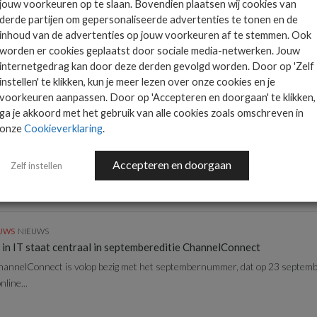
jouw voorkeuren op te slaan. Bovendien plaatsen wij cookies van
nderdag opnames Duurzaamheid in IT 2023 Grotetafelgesprek
derde partijen om gepersonaliseerde advertenties te tonen en de
rnummer van ChannelConnect besteden we ruim aandacht aan Duurzaamhei
inhoud van de advertenties op jouw voorkeuren af te stemmen. Ook
eer met een...
worden er cookies geplaatst door sociale media-netwerken. Jouw
internetgedrag kan door deze derden gevolgd worden. Door op 'Zelf
instellen' te klikken, kun je meer lezen over onze cookies en je
voorkeuren aanpassen. Door op 'Accepteren en doorgaan' te klikken,
ga je akkoord met het gebruik van alle cookies zoals omschreven in
EUWS
NIEUWS
onze
Cookieverklaring
.
in IT 2023 staat centraal tijdens Grotetafelgesprek ChannelConne
rnummer van ChannelConnect besteden we ruim aandacht aan Duurzaamhei
Accepteren en doorgaan
eer met een...
Zelf instellen
EUWS
NIEUWS
in IT staat centraal in septembereditie ChannelConnect
annelConnect is volop bezig met het septembernummer, dat op 23 septemb
line...