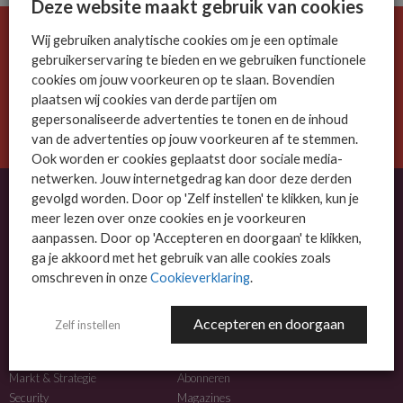
Deze website maakt gebruik van cookies
Wij gebruiken analytische cookies om je een optimale
De ICT-wereld is snel. Mis niets.
gebruikerservaring te bieden en we gebruiken functionele
Meld je nu aan voor de MSP Business nieuwsbrief.
cookies om jouw voorkeuren op te slaan. Bovendien
plaatsen wij cookies van derde partijen om
AANMELDEN
gepersonaliseerde advertenties te tonen en de inhoud
van de advertenties op jouw voorkeuren af te stemmen.
Ook worden er cookies geplaatst door sociale media-
netwerken. Jouw internetgedrag kan door deze derden
gevolgd worden. Door op 'Zelf instellen' te klikken, kun je
meer lezen over onze cookies en je voorkeuren
OVER MSP BUSINESS
aanpassen. Door op 'Accepteren en doorgaan' te klikken,
ga je akkoord met het gebruik van alle cookies zoals
MSP Business is het kennisplatform voor IT-dienstverleners met MKB-focus.
omschreven in onze
Cookieverklaring
.
MSP Business is een merk van
DutchIT.com
.
Accepteren en doorgaan
Zelf instellen
NIEUWS
MEER INFO
Algemeen IT nieuws
Adverteren
Markt & Strategie
Abonneren
Security
Magazines