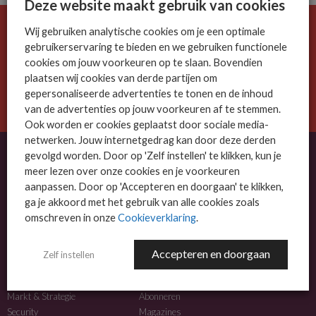
Deze website maakt gebruik van cookies
Wij gebruiken analytische cookies om je een optimale
De ICT-wereld is snel. Mis niets.
gebruikerservaring te bieden en we gebruiken functionele
Meld je nu aan voor de MSP Business nieuwsbrief.
cookies om jouw voorkeuren op te slaan. Bovendien
plaatsen wij cookies van derde partijen om
AANMELDEN
gepersonaliseerde advertenties te tonen en de inhoud
van de advertenties op jouw voorkeuren af te stemmen.
Ook worden er cookies geplaatst door sociale media-
netwerken. Jouw internetgedrag kan door deze derden
gevolgd worden. Door op 'Zelf instellen' te klikken, kun je
meer lezen over onze cookies en je voorkeuren
OVER MSP BUSINESS
aanpassen. Door op 'Accepteren en doorgaan' te klikken,
ga je akkoord met het gebruik van alle cookies zoals
MSP Business is het kennisplatform voor IT-dienstverleners met MKB-focus.
omschreven in onze
Cookieverklaring
.
MSP Business is een merk van
DutchIT.com
.
Accepteren en doorgaan
Zelf instellen
NIEUWS
MEER INFO
Algemeen IT nieuws
Adverteren
Markt & Strategie
Abonneren
Security
Magazines