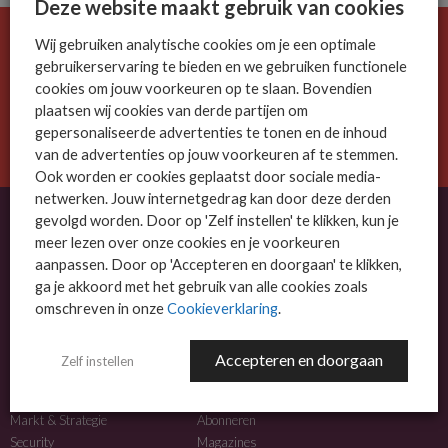
Deze website maakt gebruik van cookies
Wij gebruiken analytische cookies om je een optimale
De ICT-wereld is snel. Mis niets.
gebruikerservaring te bieden en we gebruiken functionele
Meld je nu aan voor de MSP Business nieuwsbrief.
cookies om jouw voorkeuren op te slaan. Bovendien
plaatsen wij cookies van derde partijen om
AANMELDEN
gepersonaliseerde advertenties te tonen en de inhoud
van de advertenties op jouw voorkeuren af te stemmen.
Ook worden er cookies geplaatst door sociale media-
netwerken. Jouw internetgedrag kan door deze derden
gevolgd worden. Door op 'Zelf instellen' te klikken, kun je
meer lezen over onze cookies en je voorkeuren
OVER MSP BUSINESS
aanpassen. Door op 'Accepteren en doorgaan' te klikken,
ga je akkoord met het gebruik van alle cookies zoals
MSP Business is het kennisplatform voor IT-dienstverleners met MKB-focus.
omschreven in onze
Cookieverklaring
.
MSP Business is een merk van
DutchIT.com
.
Accepteren en doorgaan
Zelf instellen
NIEUWS
MEER INFO
Algemeen IT nieuws
Adverteren
Markt & Strategie
Abonneren
Security
Magazines