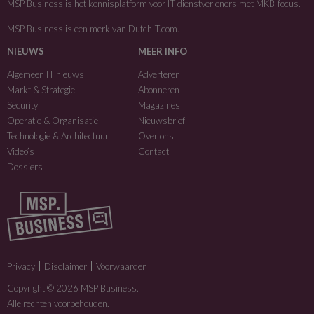
MSP Business is het kennisplatform voor IT-dienstverleners met MKB-focus.
MSP Business is een merk van
DutchIT.com
.
NIEUWS
MEER INFO
Algemeen IT nieuws
Adverteren
Markt & Strategie
Abonneren
Security
Magazines
Operatie & Organisatie
Nieuwsbrief
Technologie & Architectuur
Over ons
Video’s
Contact
Dossiers
Privacy
Disclaimer
Voorwaarden
Copyright © 2026 MSP Business.
Alle rechten voorbehouden.