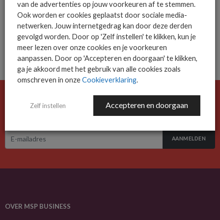
van de advertenties op jouw voorkeuren af te stemmen.
meeste zorgen maken over de...
Ook worden er cookies geplaatst door sociale media-
netwerken. Jouw internetgedrag kan door deze derden
07-06-2023
gevolgd worden. Door op 'Zelf instellen' te klikken, kun je
meer lezen over onze cookies en je voorkeuren
aanpassen. Door op 'Accepteren en doorgaan' te klikken,
ga je akkoord met het gebruik van alle cookies zoals
omschreven in onze
Cookieverklaring
.
De ICT-wereld is snel. Mis niets.
Accepteren en doorgaan
Zelf instellen
Meld je nu aan voor de MSP Business nieuwsbrief.
AANMELDEN
OVER MSP BUSINESS