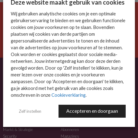
Deze website maakt gebruik van cookies
Wij gebruiken analytische cookies om je een optimale
De ICT-wereld is snel. Mis niets.
gebruikerservaring te bieden en we gebruiken functionele
Meld je nu aan voor de MSP Business nieuwsbrief.
cookies om jouw voorkeuren op te slaan. Bovendien
plaatsen wij cookies van derde partijen om
AANMELDEN
gepersonaliseerde advertenties te tonen en de inhoud
van de advertenties op jouw voorkeuren af te stemmen.
Ook worden er cookies geplaatst door sociale media-
netwerken. Jouw internetgedrag kan door deze derden
gevolgd worden. Door op 'Zelf instellen' te klikken, kun je
meer lezen over onze cookies en je voorkeuren
OVER MSP BUSINESS
aanpassen. Door op 'Accepteren en doorgaan' te klikken,
ga je akkoord met het gebruik van alle cookies zoals
MSP Business is het kennisplatform voor IT-dienstverleners met MKB-focus.
omschreven in onze
Cookieverklaring
.
MSP Business is een merk van
DutchIT.com
.
Accepteren en doorgaan
Zelf instellen
NIEUWS
MEER INFO
Algemeen IT nieuws
Adverteren
Markt & Strategie
Abonneren
Security
Magazines