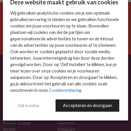
Deze website maakt gebruik van cookies
Wij gebruiken analytische cookies om je een optimale
De ICT-wereld is snel. Mis niets.
gebruikerservaring te bieden en we gebruiken functionele
Meld je nu aan voor de MSP Business nieuwsbrief.
cookies om jouw voorkeuren op te slaan. Bovendien
plaatsen wij cookies van derde partijen om
AANMELDEN
gepersonaliseerde advertenties te tonen en de inhoud
van de advertenties op jouw voorkeuren af te stemmen.
Ook worden er cookies geplaatst door sociale media-
netwerken. Jouw internetgedrag kan door deze derden
gevolgd worden. Door op 'Zelf instellen' te klikken, kun je
meer lezen over onze cookies en je voorkeuren
OVER MSP BUSINESS
aanpassen. Door op 'Accepteren en doorgaan' te klikken,
ga je akkoord met het gebruik van alle cookies zoals
MSP Business is het kennisplatform voor IT-dienstverleners met MKB-focus.
omschreven in onze
Cookieverklaring
.
MSP Business is een merk van
DutchIT.com
.
Accepteren en doorgaan
Zelf instellen
NIEUWS
MEER INFO
Algemeen IT nieuws
Adverteren
Markt & Strategie
Abonneren
Security
Magazines