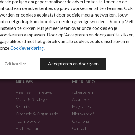
derde partijen om gepersonaliseerde advertenties te tonen en de
inhoud van de advertenties op jouw voorkeuren af te stemmen. Ook
worden er cookies geplaatst door sociale media-netwerken. Jouw
internetgedrag kan door deze derden gevolgd worden. Door op 'Zelf
instellen' te klikken, kun je meer lezen over onze cookies en je
voorkeuren aanpassen. Door op 'Accepteren en doorgaan' te klikken,
f.
ga je akkoord met het gebruik van alle cookies zoals omschreven in
onze
Cookieverklaring
.
Accepteren en doorgaan
Zelf instellen
NIEUWS
MEER INFO
Algemeen IT nieuws
Adverteren
Markt & Strategie
Abonneren
Security
Magazines
Operatie & Organisatie
Nieuwsbrief
Technologie &
Over ons
Architectuur
Contact