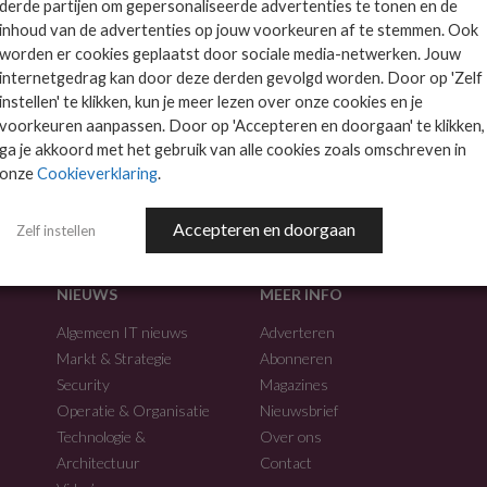
derde partijen om gepersonaliseerde advertenties te tonen en de
inhoud van de advertenties op jouw voorkeuren af te stemmen. Ook
worden er cookies geplaatst door sociale media-netwerken. Jouw
internetgedrag kan door deze derden gevolgd worden. Door op 'Zelf
instellen' te klikken, kun je meer lezen over onze cookies en je
voorkeuren aanpassen. Door op 'Accepteren en doorgaan' te klikken,
f.
ga je akkoord met het gebruik van alle cookies zoals omschreven in
onze
Cookieverklaring
.
Accepteren en doorgaan
Zelf instellen
NIEUWS
MEER INFO
Algemeen IT nieuws
Adverteren
Markt & Strategie
Abonneren
Security
Magazines
Operatie & Organisatie
Nieuwsbrief
Technologie &
Over ons
Architectuur
Contact