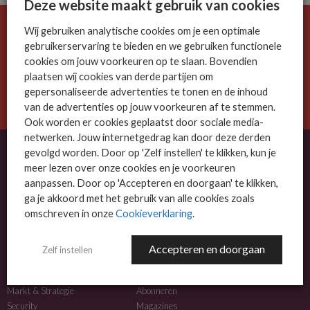
Deze website maakt gebruik van cookies
Wij gebruiken analytische cookies om je een optimale
De ICT-wereld is snel. Mis niets.
gebruikerservaring te bieden en we gebruiken functionele
Meld je nu aan voor de MSP Business nieuwsbrief.
cookies om jouw voorkeuren op te slaan. Bovendien
plaatsen wij cookies van derde partijen om
AANMELDEN
gepersonaliseerde advertenties te tonen en de inhoud
van de advertenties op jouw voorkeuren af te stemmen.
Ook worden er cookies geplaatst door sociale media-
netwerken. Jouw internetgedrag kan door deze derden
gevolgd worden. Door op 'Zelf instellen' te klikken, kun je
meer lezen over onze cookies en je voorkeuren
OVER MSP BUSINESS
aanpassen. Door op 'Accepteren en doorgaan' te klikken,
ga je akkoord met het gebruik van alle cookies zoals
MSP Business is het kennisplatform voor IT-dienstverleners met MKB-focus.
omschreven in onze
Cookieverklaring
.
MSP Business is een merk van
DutchIT.com
.
Accepteren en doorgaan
Zelf instellen
NIEUWS
MEER INFO
Algemeen IT nieuws
Adverteren
Markt & Strategie
Abonneren
Security
Magazines